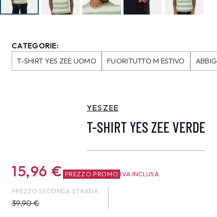
CATEGORIE:
T-SHIRT YES ZEE UOMO
FUORITUTTO M ESTIVO
ABBI
YES ZEE
T-SHIRT YES ZEE VERDE
15,96
€
PREZZO PROMO
IVA INCLUSA
PREZZO SECONDA STRADA
39,90
€