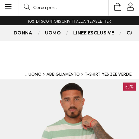
10% DI SCONTO!
ISCRIVITI ALLA NEWSLETTER
DONNA
UOMO
LINEE ESCLUSIVE
CAM
UOMO
ABBIGLIAMENTO
T-SHIRT YES ZEE VERDE
60%