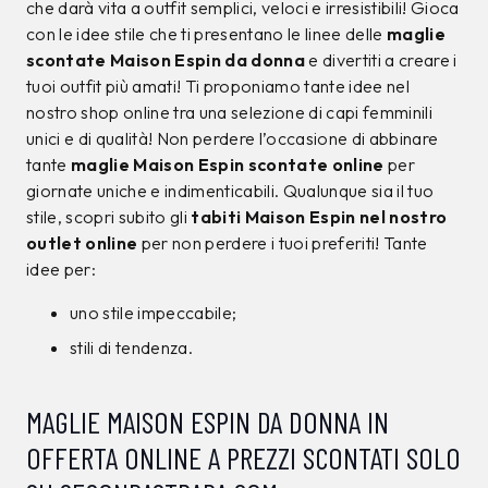
che darà vita a outfit semplici, veloci e irresistibili! Gioca
con le idee stile che ti presentano le linee delle
maglie
scontate Maison Espin da donna
e divertiti a creare i
tuoi outfit più amati! Ti proponiamo tante idee nel
nostro shop online tra una selezione di capi femminili
unici e di qualità! Non perdere l’occasione di abbinare
tante
maglie Maison Espin scontate online
per
giornate uniche e indimenticabili. Qualunque sia il tuo
stile, scopri subito gli
tabiti Maison Espin nel nostro
outlet online
per non perdere i tuoi preferiti! Tante
idee per:
uno stile impeccabile;
stili di tendenza.
MAGLIE MAISON ESPIN DA DONNA IN
OFFERTA ONLINE A PREZZI SCONTATI SOLO