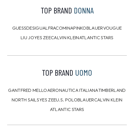
TOP BRAND
DONNA
GUESS
DESIGUAL
FRACOMINA
PINKO
BLAUER
VOUGUE
LIU JO
YES ZEE
CALVIN KLEIN
ATLANTIC STARS
TOP BRAND
UOMO
GANT
FRED MELLO
AERONAUTICA ITALIANA
TIMBERLAND
NORTH SAILS
YES ZEE
U.S. POLO
BLAUER
CALVIN KLEIN
ATLANTIC STARS