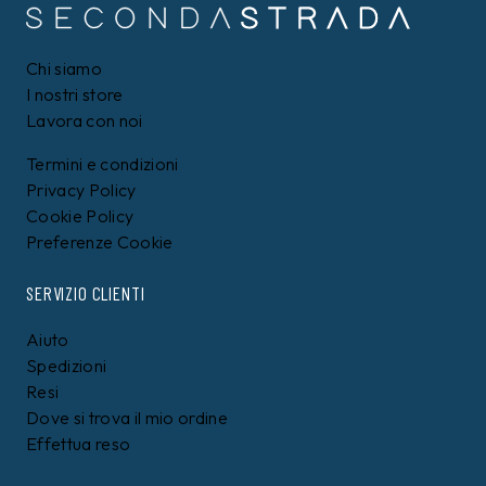
Chi siamo
I nostri store
Lavora con noi
Termini e condizioni
Privacy Policy
Cookie Policy
Preferenze Cookie
SERVIZIO CLIENTI
Aiuto
Spedizioni
Resi
Dove si trova il mio ordine
Effettua reso