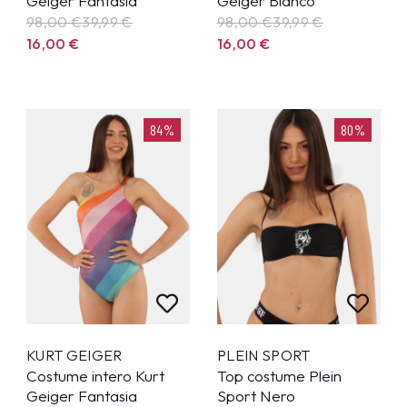
Geiger Fantasia
Geiger Bianco
98,00 €
39,99
€
98,00 €
39,99
€
16,00
€
16,00
€
84%
80%
KURT GEIGER
PLEIN SPORT
Costume intero Kurt
Top costume Plein
Geiger Fantasia
Sport Nero