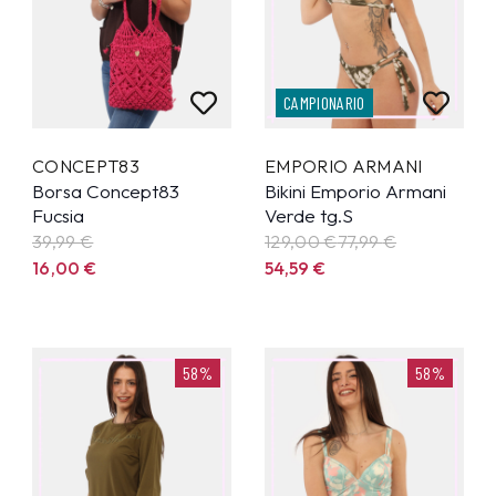
CAMPIONARIO
CONCEPT83
EMPORIO ARMANI
Borsa Concept83
Bikini Emporio Armani
Fucsia
Verde tg.S
39,99
€
129,00 €
77,99
€
16,00
€
54,59
€
58%
58%