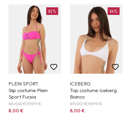
82%
84%
PLEIN SPORT
ICEBERG
Slip costume Plein
Top costume Iceberg
Sport Fucsia
Bianco
45,00 €
19,99
€
49,00 €
19,99
€
8,00
€
8,00
€