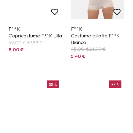
F**K
F**K
Copricostume F**K Lilla
Costume culotte F**K
Bianco
69,00 €
39,99
€
45,00 €
26,99
€
8,00
€
5,40
€
88%
88%