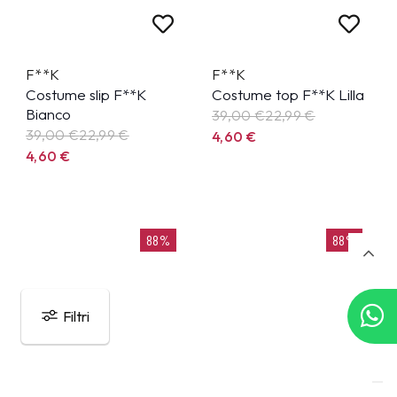
F**K
F**K
Costume slip F**K
Costume top F**K Lilla
Bianco
39,00 €
22,99
€
39,00 €
22,99
€
4,60
€
4,60
€
88%
88%
Filtri