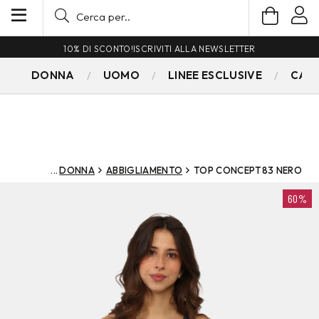
10% DI SCONTO!
ISCRIVITI ALLA NEWSLETTER
DONNA
UOMO
LINEE ESCLUSIVE
CAM
DONNA
ABBIGLIAMENTO
TOP CONCEPT83 NERO
60%