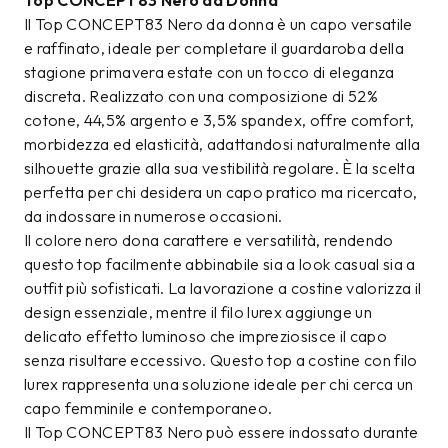
Top CONCEPT83 Nero da Donna
Il Top CONCEPT83 Nero da donna è un capo versatile
e raffinato, ideale per completare il guardaroba della
stagione primavera estate con un tocco di eleganza
discreta. Realizzato con una composizione di 52%
cotone, 44,5% argento e 3,5% spandex, offre comfort,
morbidezza ed elasticità, adattandosi naturalmente alla
silhouette grazie alla sua vestibilità regolare. È la scelta
perfetta per chi desidera un capo pratico ma ricercato,
da indossare in numerose occasioni.
Il colore nero dona carattere e versatilità, rendendo
questo top facilmente abbinabile sia a look casual sia a
outfit più sofisticati. La lavorazione a costine valorizza il
design essenziale, mentre il filo lurex aggiunge un
delicato effetto luminoso che impreziosisce il capo
senza risultare eccessivo. Questo top a costine con filo
lurex rappresenta una soluzione ideale per chi cerca un
capo femminile e contemporaneo.
Il Top CONCEPT83 Nero può essere indossato durante