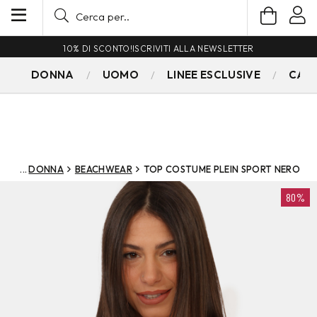
10% DI SCONTO!
ISCRIVITI ALLA NEWSLETTER
DONNA
UOMO
LINEE ESCLUSIVE
CAM
DONNA
BEACHWEAR
TOP COSTUME PLEIN SPORT NERO
80%