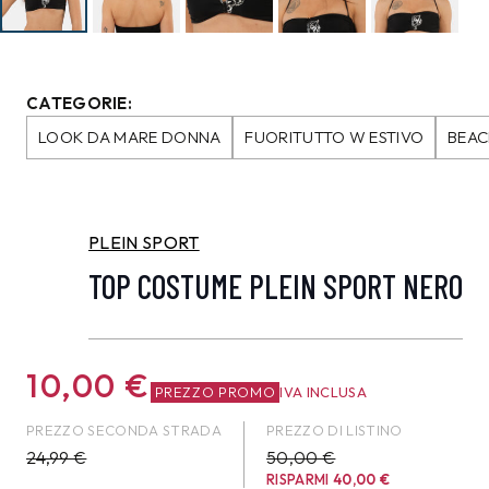
CATEGORIE:
LOOK DA MARE DONNA
FUORITUTTO W ESTIVO
BEA
PLEIN SPORT
TOP COSTUME PLEIN SPORT NERO
10,00
€
PREZZO PROMO
IVA INCLUSA
PREZZO SECONDA STRADA
PREZZO DI LISTINO
24,99
€
50,00 €
RISPARMI
40,00
€