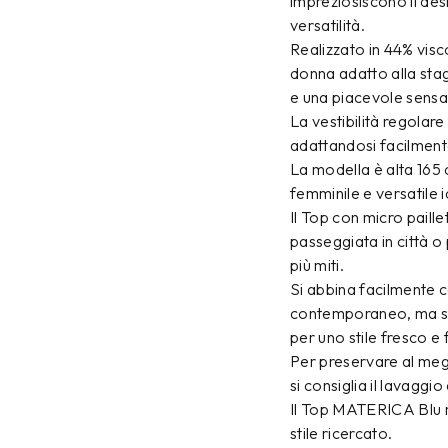
impreziosiscono il des
versatilità.
Realizzato in 44% vis
donna adatto alla sta
e una piacevole sensaz
La vestibilità regolar
adattandosi facilmente 
La modella è alta 165 
femminile e versatile i
Il Top con micro paill
passeggiata in città o
più miti.
Si abbina facilmente 
contemporaneo, ma st
per uno stile fresco e
Per preservare al megl
si consiglia il lavaggi
Il Top MATERICA Blu ra
stile ricercato.