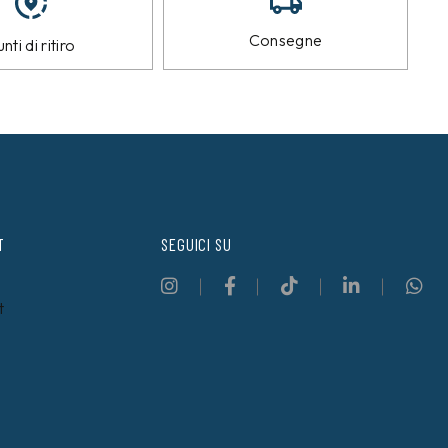
Consegne
nti di ritiro
T
SEGUICI SU
t