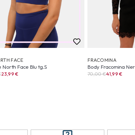
RTH FACE
FRACOMINA
 North Face Blu tg.S
Body Fracomina Ner
€
23,99
€
70,00 €
41,99
€