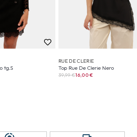
RUE DE CLERIE
o tg.S
Top Rue De Clerie Nero
39,99
€
16,00
€