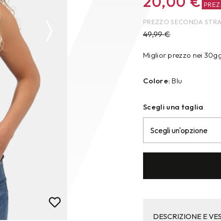
20,00
€
PRE
PREZZO SECONDA STR
49,99
€
Miglior prezzo nei 30g
Colore:
Blu
Scegli una taglia
DESCRIZIONE E VES