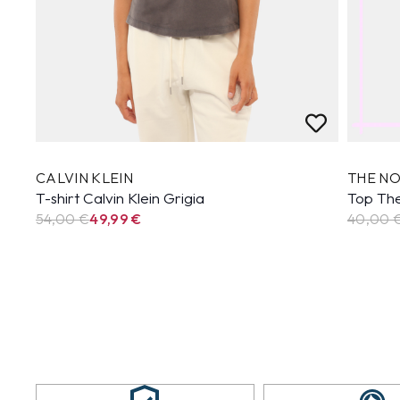
CALVIN KLEIN
THE NO
T-shirt Calvin Klein Grigia
Top The
54,00 €
49,99
€
40,00 