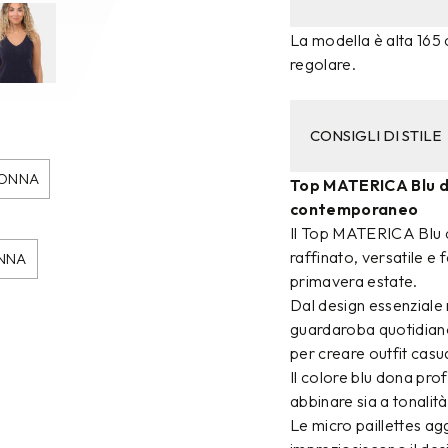
La modella è alta 165 c
regolare.
CONSIGLI DI STILE
DONNA
Top MATERICA Blu da
contemporaneo
Il Top MATERICA Blu d
raffinato, versatile e
NNA
primavera estate.
Dal design essenziale 
guardaroba quotidiano 
per creare outfit cas
Il colore blu dona pro
abbinare sia a tonalit
Le micro paillettes agg