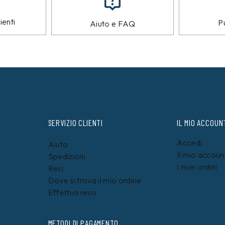
ienti
Pu
Aiuto e FAQ
SERVIZIO CLIENTI
IL MIO ACCOUN
Accedi
Aiuto
Il mio accoun
Spedizioni
I miei ordini
Resi
Dove si trova il mio ordine
Effettua reso
METODI DI PAGAMENTO