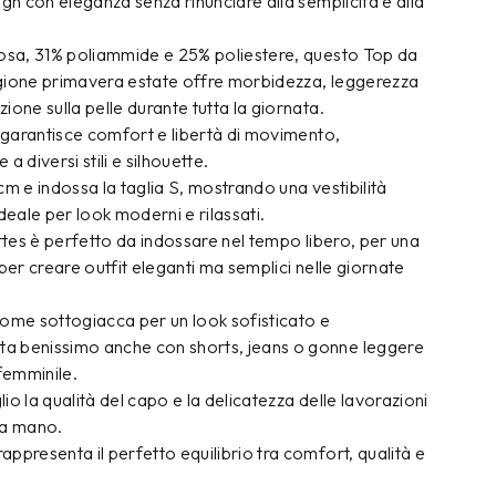
ign con eleganza senza rinunciare alla semplicità e alla
cosa, 31% poliammide e 25% poliestere, questo Top da
gione primavera estate offre morbidezza, leggerezza
ione sulla pelle durante tutta la giornata.
e garantisce comfort e libertà di movimento,
a diversi stili e silhouette.
cm e indossa la taglia S, mostrando una vestibilità
deale per look moderni e rilassati.
ettes è perfetto da indossare nel tempo libero, per una
 per creare outfit eleganti ma semplici nelle giornate
come sottogiacca per un look sofisticato e
a benissimo anche con shorts, jeans o gonne leggere
 femminile.
io la qualità del capo e la delicatezza delle lavorazioni
o a mano.
ppresenta il perfetto equilibrio tra comfort, qualità e