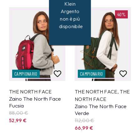
Klein
Argento
40%
40%
non è più
disponibile
CAMPIONARIO
CAMPIONARIO
THE NORTH FACE
THE NORTH FACE
,
THE
Zaino The North Face
NORTH FACE
Fucsia
Zaino The North Face
88,00 €
Verde
52,99
€
112,00 €
66,99
€