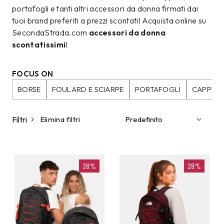
portafogli e tanti altri accessori da donna firmati dai
tuoi brand preferiti a prezzi scontati! Acquista online su
SecondaStrada.com
accessori da donna
scontatissimi
!
FOCUS ON
BORSE
FOULARD E SCIARPE
PORTAFOGLI
CAPPELL
Filtri
Elimina filtri
28%
28%