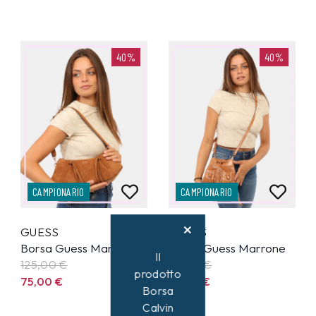
40%
40%
CAMPIONARIO
CAMPIONARIO
GUESS
GUESS
Borsa Guess Marrone
Borsa Guess Marrone
Il
125,00
€
95,00
€
prodotto
75,00
€
57,00
€
Borsa
Calvin