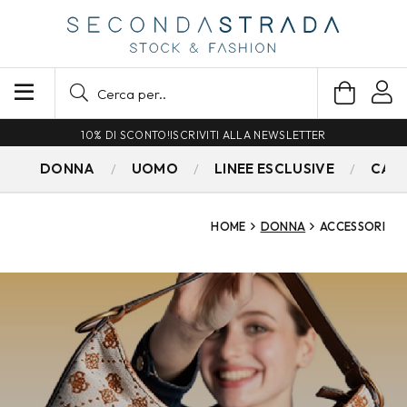
SPEDIZIONE GRATUITA PER ORDINI SUPERIORI A 79€
DONNA
UOMO
LINEE ESCLUSIVE
CAM
HOME
DONNA
ACCESSORI