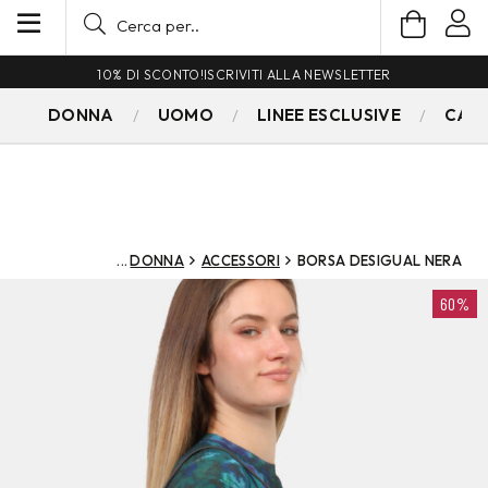
10% DI SCONTO!
ISCRIVITI ALLA NEWSLETTER
DONNA
UOMO
LINEE ESCLUSIVE
CAM
DONNA
ACCESSORI
BORSA DESIGUAL NERA
60%