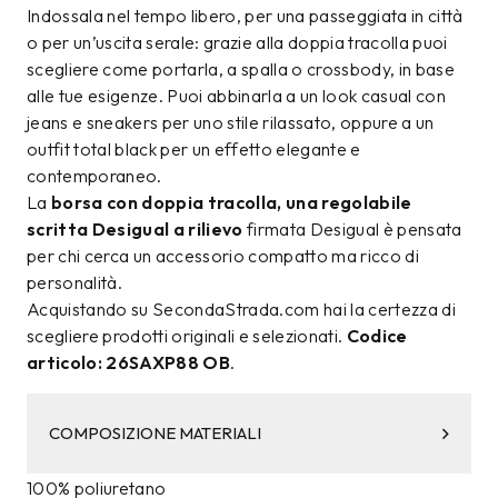
Indossala nel tempo libero, per una passeggiata in città
o per un’uscita serale: grazie alla doppia tracolla puoi
scegliere come portarla, a spalla o crossbody, in base
alle tue esigenze. Puoi abbinarla a un look casual con
jeans e sneakers per uno stile rilassato, oppure a un
outfit total black per un effetto elegante e
contemporaneo.
La
borsa con doppia tracolla, una regolabile
scritta Desigual a rilievo
firmata Desigual è pensata
per chi cerca un accessorio compatto ma ricco di
personalità.
Acquistando su SecondaStrada.com hai la certezza di
scegliere prodotti originali e selezionati.
Codice
articolo: 26SAXP88 OB
.
COMPOSIZIONE MATERIALI
100% poliuretano