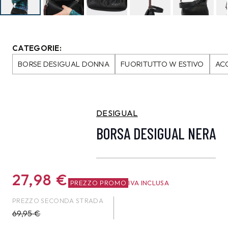
CATEGORIE:
BORSE DESIGUAL DONNA
FUORITUTTO W ESTIVO
AC
DESIGUAL
BORSA DESIGUAL NERA
27,98
€
PREZZO PROMO
IVA INCLUSA
PREZZO SECONDA STRADA
69,95
€