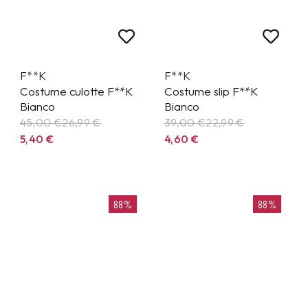
F**K
F**K
Costume culotte F**K
Costume slip F**K
Bianco
Bianco
45,00 €
26,99
€
39,00 €
22,99
€
5,40
€
4,60
€
88%
88%