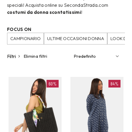
speciali! Acquista online su SecondaStrada.com
costumi da donna scontatissimi
!
FOCUS ON
CAMPIONARIO
ULTIME OCCASIONI DONNA
LOOK DA
Filtri
Elimina filtri
60%
84%