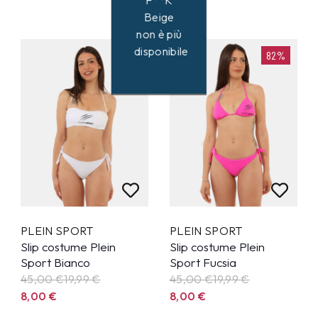
F**K
Beige
non è più
disponibile
82%
82%
PLEIN SPORT
PLEIN SPORT
Slip costume Plein
Slip costume Plein
Sport Bianco
Sport Fucsia
45,00 €
19,99
€
45,00 €
19,99
€
8,00
€
8,00
€