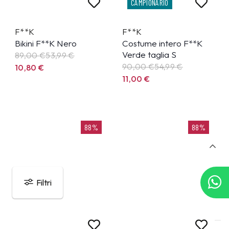
CAMPIONARIO
F**K
F**K
Bikini F**K Nero
Costume intero F**K
Verde taglia S
89,00 €
53,99
€
90,00 €
54,99
€
10,80
€
11,00
€
88%
88%
Filtri