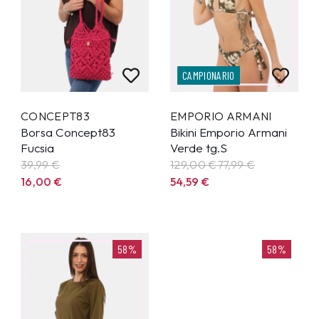
CAMPIONARIO
CONCEPT83
EMPORIO ARMANI
Borsa Concept83
Bikini Emporio Armani
Fucsia
Verde tg.S
39,99
€
129,00 €
77,99
€
16,00
€
54,59
€
58%
58%