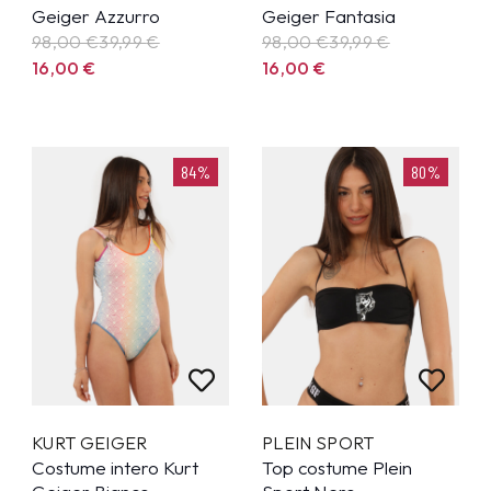
Geiger Azzurro
Geiger Fantasia
98,00 €
39,99
€
98,00 €
39,99
€
16,00
€
16,00
€
84%
80%
KURT GEIGER
PLEIN SPORT
Costume intero Kurt
Top costume Plein