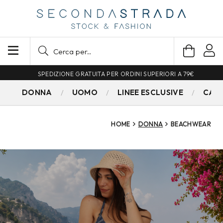
SPEDIZIONE GRATUITA PER ORDINI SUPERIORI A 79€
DONNA
UOMO
LINEE ESCLUSIVE
CAM
HOME
DONNA
BEACHWEAR