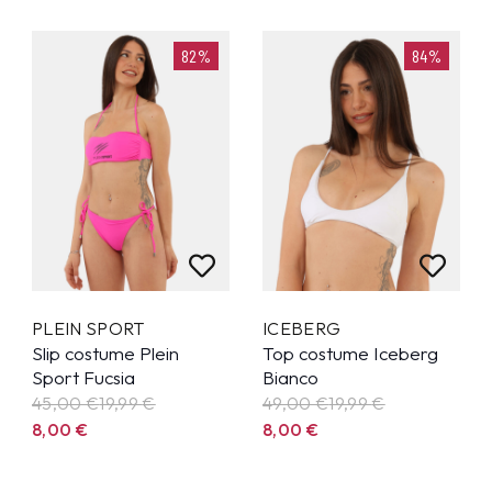
82%
84%
PLEIN SPORT
ICEBERG
Slip costume Plein
Top costume Iceberg
Sport Fucsia
Bianco
45,00 €
19,99
€
49,00 €
19,99
€
8,00
€
8,00
€