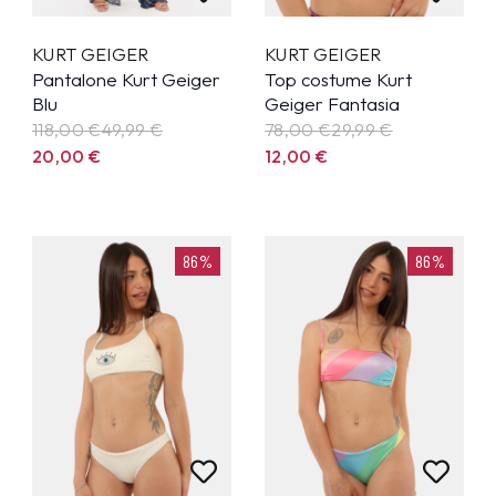
KURT GEIGER
KURT GEIGER
Pantalone Kurt Geiger
Top costume Kurt
Blu
Geiger Fantasia
118,00 €
49,99
€
78,00 €
29,99
€
20,00
€
12,00
€
86%
86%