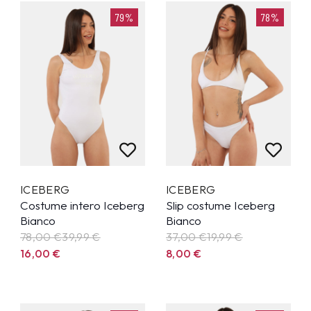
79%
78%
ICEBERG
ICEBERG
Costume intero Iceberg
Slip costume Iceberg
Bianco
Bianco
78,00 €
39,99
€
37,00 €
19,99
€
16,00
€
8,00
€