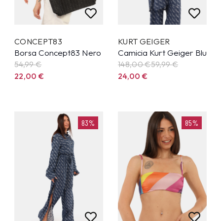
CONCEPT83
KURT GEIGER
Borsa Concept83 Nero
Camicia Kurt Geiger Blu
54,99
€
148,00 €
59,99
€
22,00
€
24,00
€
83%
85%