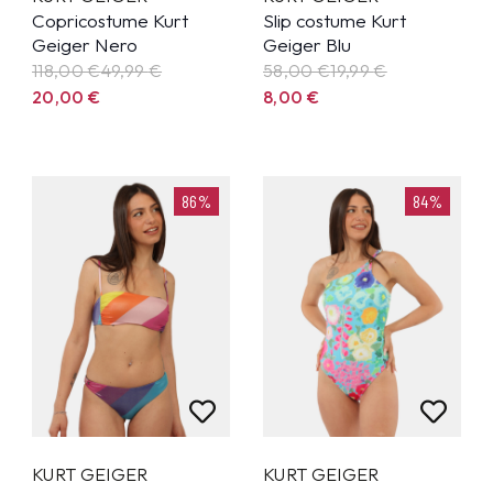
Copricostume Kurt
Slip costume Kurt
Geiger Nero
Geiger Blu
118,00 €
49,99
€
58,00 €
19,99
€
20,00
€
8,00
€
86%
84%
KURT GEIGER
KURT GEIGER