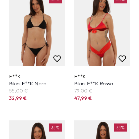
F**K
F**K
Bikini F**K Nero
Bikini F**K Rosso
55,00 €
79,00 €
32,99
€
47,99
€
39%
39%