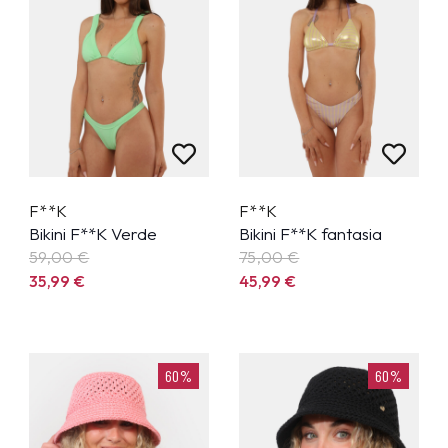
F**K
F**K
Bikini F**K Verde
Bikini F**K fantasia
59,00 €
75,00 €
35,99
€
45,99
€
60%
60%