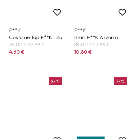
F**K
F**K
Costume top F**K Lilla
Bikini F**K Azzurro
39,00 €
22,99
€
89,00 €
53,99
€
4,60
€
10,80
€
88%
88%