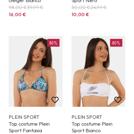
Geiger Bianco
Sport Nero
98,00 €
39,99
€
50,00 €
24,99
€
16,00
€
10,00
€
80%
80%
PLEIN SPORT
PLEIN SPORT
Top costume Plein
Top costume Plein
Sport Fantasia
Sport Bianco