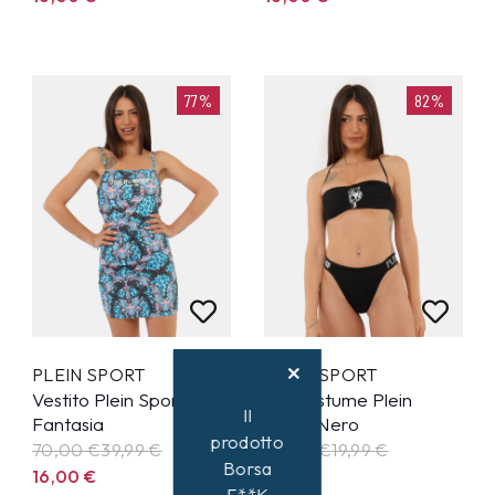
77%
82%
PLEIN SPORT
PLEIN SPORT
Vestito Plein Sport
Slip costume Plein
Il
Fantasia
Sport Nero
prodotto
70,00 €
39,99
€
45,00 €
19,99
€
Borsa
16,00
€
8,00
€