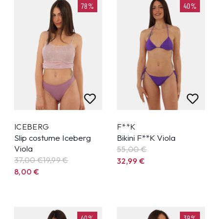
78%
40%
ICEBERG
F**K
Slip costume Iceberg
Bikini F**K Viola
Viola
55,00 €
37,00 €
19,99
€
32,99
€
8,00
€
40%
39%