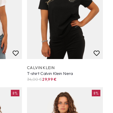
CALVIN KLEIN
T-shirt Calvin Klein Nera
34,00 €
29,99
€
8%
8%