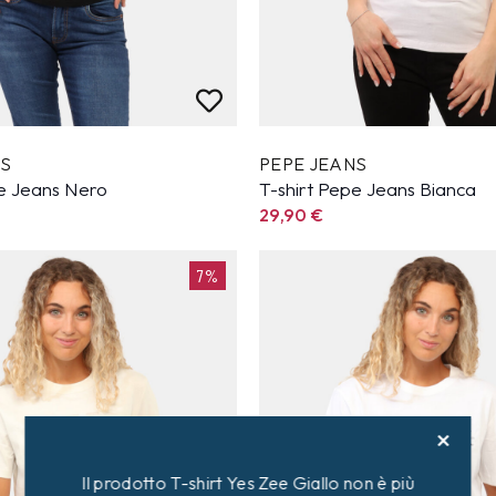
NS
PEPE JEANS
pe Jeans Nero
T-shirt Pepe Jeans Bianca
29,90
€
7%
Il prodotto T-shirt Yes Zee Giallo non è più