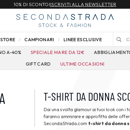
10% DI SCONTO!
ISCRIVITI ALLA NEWSLETTER
STORE
CAMPIONARI
LINEE ESCLUSIVE
NO A-40%
SPECIALE MARE DA 12€
ABBIGLIAMENT
GIFT CARD
ULTIME OCCASIONI
A
T-SHIRT DA DONNA SC
Dai una svolta glamour ai tuoi look con i to
faranno ammirare e approfitta delle offert
SecondaStrada.com
t-shirt da donna 