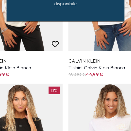
disponibile
EIN
CALVIN KLEIN
in Klein Bianca
T-shirt Calvin Klein Bianca
,99
€
49,00 €
44,99
€
10%