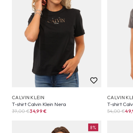
CALVIN KLEIN
CALVIN KL
T-shirt Calvin Klein Nera
T-shirt Calv
39,00 €
34,99
€
54,00 €
49
8%