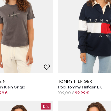
EIN
TOMMY HILFIGER
in Klein Grigia
Polo Tommy Hilfiger Blu
,99
€
109,00 €
99,99
€
12%