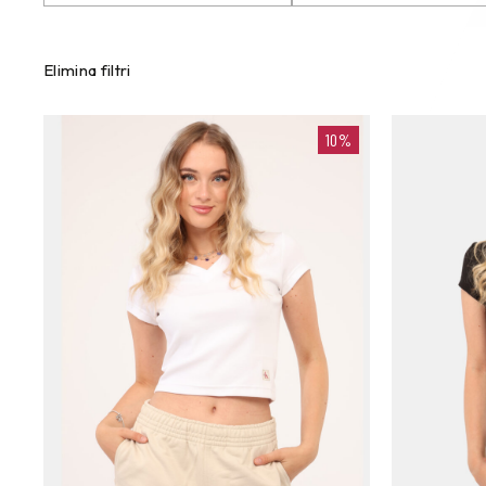
Elimina filtri
10%