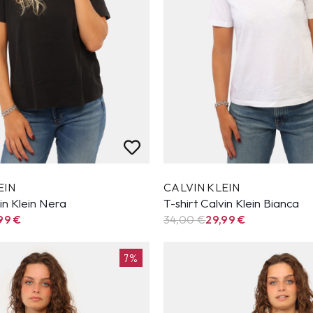
EIN
CALVIN KLEIN
vin Klein Nera
T-shirt Calvin Klein Bianca
,99
€
34,00 €
29,99
€
7%