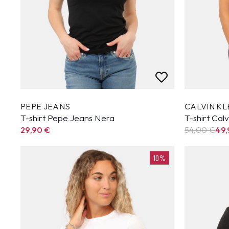
PEPE JEANS
CALVIN KL
T-shirt Pepe Jeans Nera
T-shirt Calv
29,90
€
54,00 €
49
10%