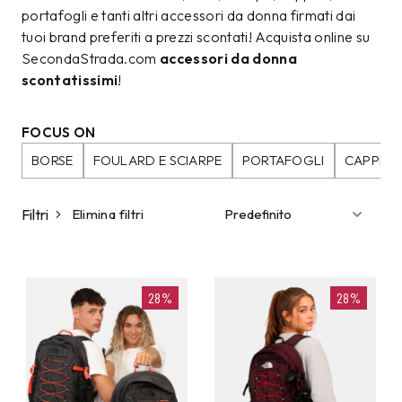
portafogli e tanti altri accessori da donna firmati dai
tuoi brand preferiti a prezzi scontati! Acquista online su
SecondaStrada.com
accessori da donna
scontatissimi
!
FOCUS ON
BORSE
FOULARD E SCIARPE
PORTAFOGLI
CAPPELL
Filtri
Elimina filtri
28%
28%