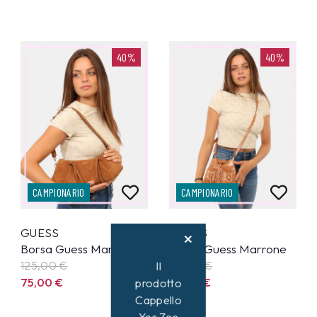
40%
40%
CAMPIONARIO
CAMPIONARIO
GUESS
GUESS
Borsa Guess Marrone
Borsa Guess Marrone
125,00
€
95,00
€
Il
75,00
€
57,00
€
prodotto
Cappello