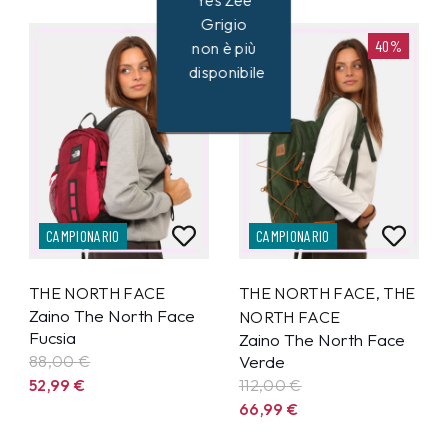
Yes Zee
Grigio
40%
40%
non è più
disponibile
CAMPIONARIO
CAMPIONARIO
THE NORTH FACE
THE NORTH FACE
,
THE
Zaino The North Face
NORTH FACE
Fucsia
Zaino The North Face
88,00 €
Verde
52,99
€
112,00 €
66,99
€