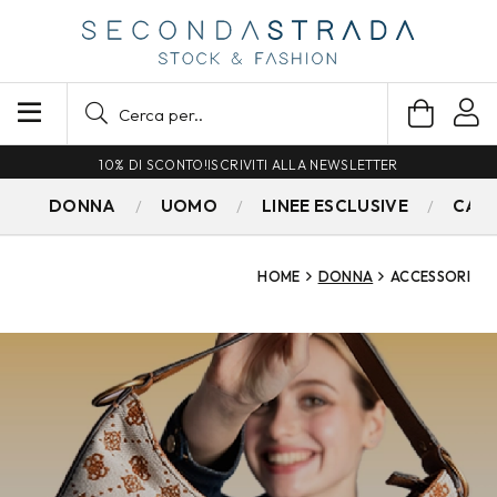
SPEDIZIONE GRATUITA PER ORDINI SUPERIORI A 79€
DONNA
UOMO
LINEE ESCLUSIVE
CAM
HOME
DONNA
ACCESSORI