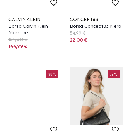
CALVIN KLEIN
CONCEPT83
Borsa Calvin Klein
Borsa Concept83 Nero
Marrone
54,99
€
159,00 €
22,00
€
144,99
€
80%
79%