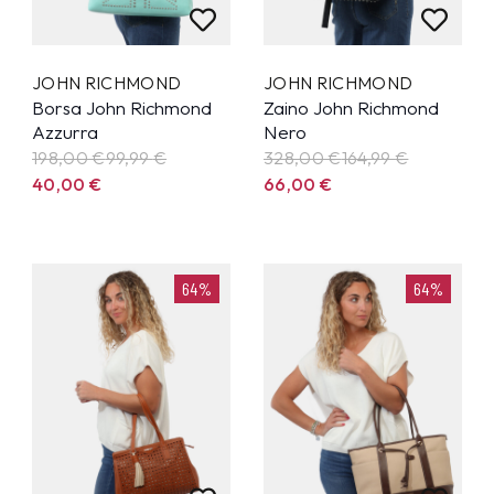
JOHN RICHMOND
JOHN RICHMOND
Borsa John Richmond
Zaino John Richmond
Azzurra
Nero
198,00 €
99,99
€
328,00 €
164,99
€
40,00
€
66,00
€
64%
64%