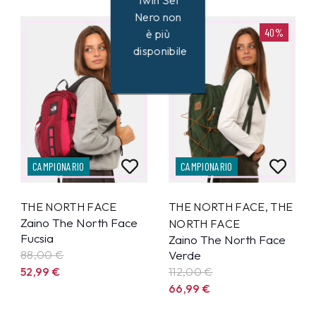
Twin Set
Nero non
40%
40%
è più
disponibile
CAMPIONARIO
CAMPIONARIO
THE NORTH FACE
THE NORTH FACE
,
THE
Zaino The North Face
NORTH FACE
Fucsia
Zaino The North Face
88,00 €
Verde
52,99
€
112,00 €
66,99
€