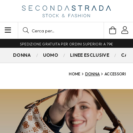
SPEDIZIONE GRATUITA PER ORDINI SUPERIORI A 79€
DONNA
UOMO
LINEE ESCLUSIVE
CAM
HOME
DONNA
ACCESSORI