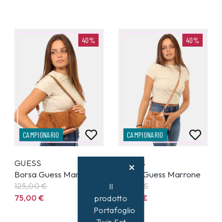
40%
40%
CAMPIONARIO
CAMPIONARIO
GUESS
GUESS
Borsa Guess Marrone
Borsa Guess Marrone
125,00
€
95,00
€
Il
75,00
€
57,00
€
prodotto
Portafoglio