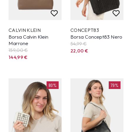
CALVIN KLEIN
CONCEPT83
Borsa Calvin Klein
Borsa Concept83 Nero
Marrone
54,99
€
159,00 €
22,00
€
144,99
€
80%
79%