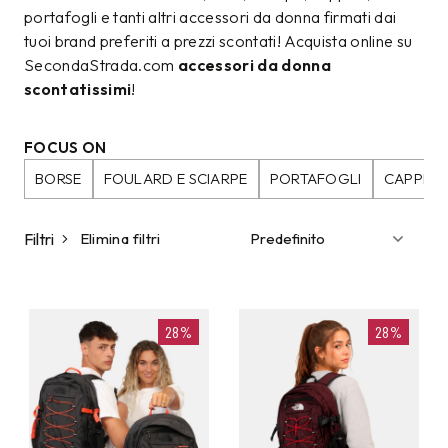
portafogli e tanti altri accessori da donna firmati dai
tuoi brand preferiti a prezzi scontati! Acquista online su
SecondaStrada.com
accessori da donna
scontatissimi
!
FOCUS ON
BORSE
FOULARD E SCIARPE
PORTAFOGLI
CAPPELL
Filtri
Elimina filtri
28%
28%