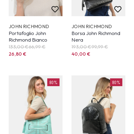
JOHN RICHMOND
JOHN RICHMOND
Portafoglio John
Borsa John Richmond
Richmond Bianco
Nera
133,00 €
66,99
€
193,00 €
99,99
€
26,80
€
40,00
€
80%
80%