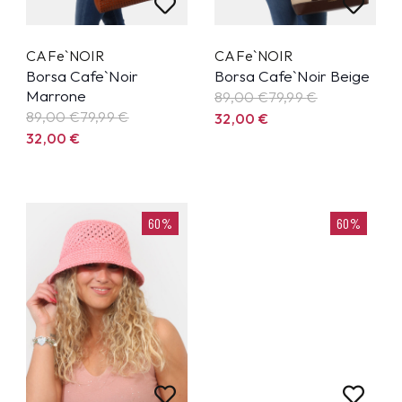
CAFe`NOIR
CAFe`NOIR
Borsa Cafe`Noir
Borsa Cafe`Noir Beige
Marrone
89,00 €
79,99
€
89,00 €
79,99
€
32,00
€
32,00
€
60%
60%