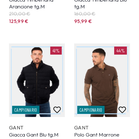
Arancione tg.M
tg.M
210,00 €
160,00 €
125,99
€
95,99
€
41%
44%
CAMPIONARIO
CAMPIONARIO
GANT
GANT
Giacca Gant Blu tg.M
Polo Gant Marrone