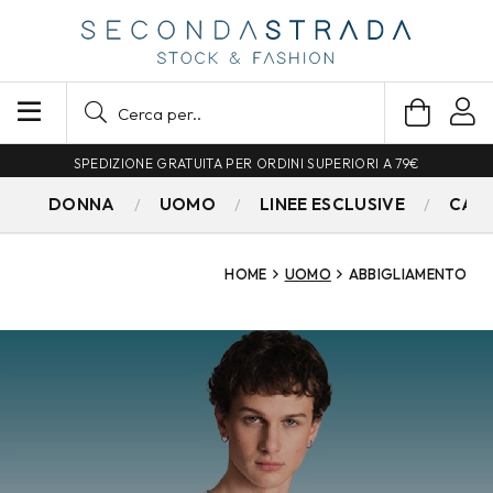
SPEDIZIONE GRATUITA PER ORDINI SUPERIORI A 79€
DONNA
UOMO
LINEE ESCLUSIVE
CAM
HOME
UOMO
ABBIGLIAMENTO