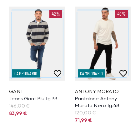
42%
40%
CAMPIONARIO
CAMPIONARIO
GANT
ANTONY MORATO
Jeans Gant Blu tg.33
Pantalone Antony
Morato Nero tg.48
146,00 €
120,00 €
83,99
€
71,99
€