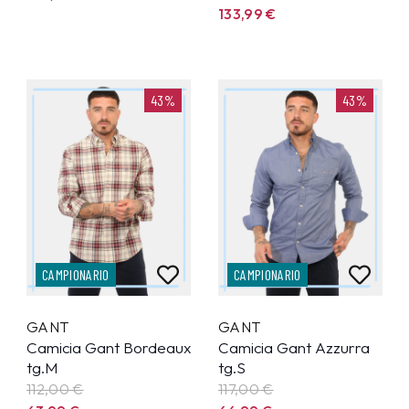
133,99
€
43%
43%
CAMPIONARIO
CAMPIONARIO
GANT
GANT
Camicia Gant Bordeaux
Camicia Gant Azzurra
tg.M
tg.S
112,00 €
117,00 €