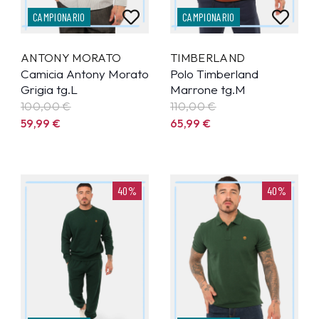
CAMPIONARIO
CAMPIONARIO
ANTONY MORATO
TIMBERLAND
Camicia Antony Morato
Polo Timberland
Grigia tg.L
Marrone tg.M
100,00 €
110,00 €
59,99
€
65,99
€
40%
40%