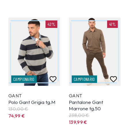
42%
41%
CAMPIONARIO
CAMPIONARIO
GANT
GANT
Polo Gant Grigia tg.M
Pantalone Gant
Marrone tg.50
130,00 €
238,00 €
74,99
€
139,99
€