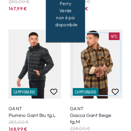
250,00 €
228,00 €
Perry
147,99
€
133,99
€
Verde
non è più
disponibile
41%
41%
CAMPIONARIO
CAMPIONARIO
GANT
GANT
Piumino Gant Blu tg.L
Giacca Gant Beige
tg.M
285,00 €
228,00 €
168,99
€