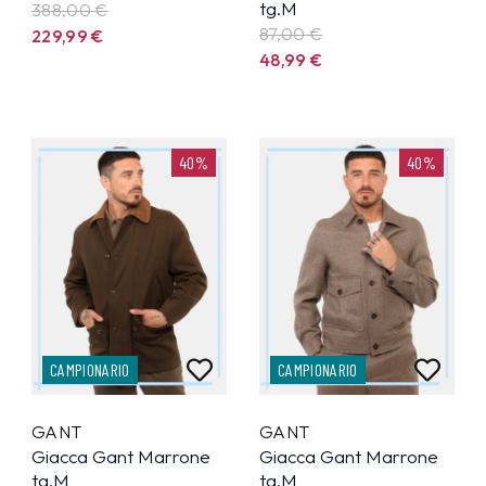
tg.M
388,00 €
87,00 €
229,99
€
48,99
€
40%
40%
CAMPIONARIO
CAMPIONARIO
GANT
GANT
Giacca Gant Marrone
Giacca Gant Marrone
tg.M
tg.M