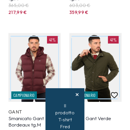
365,00 €
603,00 €
217,99
€
359,99
€
41%
41%
CAMPIONARIO
CAMPIONARIO
Il
GANT
GANT
prodotto
Smanicato Gant
Giacca Gant Verde
T-shirt
Bordeaux tg.M
tg.M
Fred