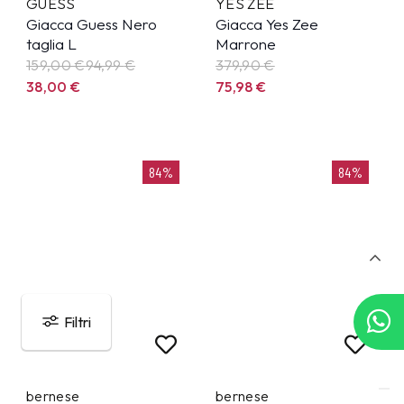
GUESS
YES ZEE
Giacca Guess Nero
Giacca Yes Zee
taglia L
Marrone
159,00 €
94,99
€
379,90
€
38,00
€
75,98
€
84%
84%
Filtri
bernese
bernese