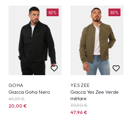
60%
60%
GOHA
YES ZEE
Giacca Goha Nero
Giacca Yes Zee Verde
militare
49,99
€
119,90
€
20,00
€
47,96
€