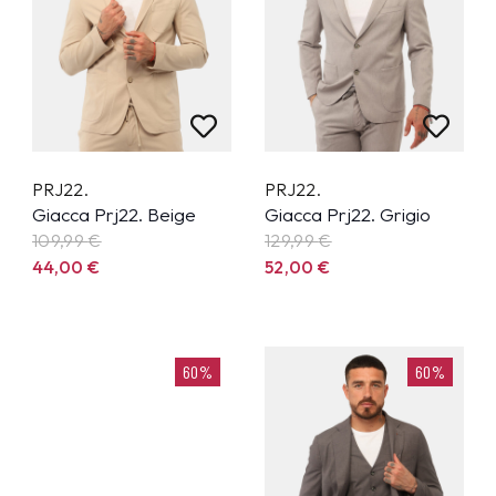
PRJ22.
PRJ22.
Giacca Prj22. Beige
Giacca Prj22. Grigio
109,99
€
129,99
€
44,00
€
52,00
€
60%
60%