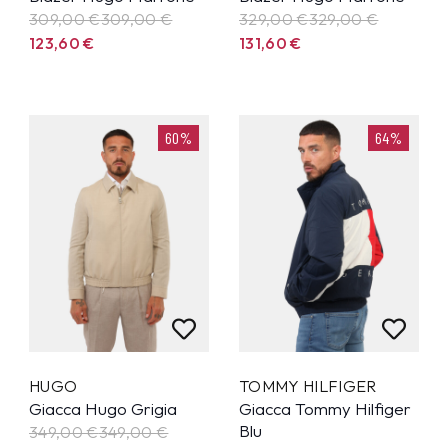
309,00 €
309,00
€
329,00 €
329,00
€
123,60
€
131,60
€
60%
64%
HUGO
TOMMY HILFIGER
Giacca Hugo Grigia
Giacca Tommy Hilfiger
Blu
349,00 €
349,00
€