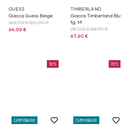
GUESS
TIMBERLAND
Giacca Guess Beige
Giacca Timberland Blu
tg. M
160,00 €
160,00
€
281,00 €
168,99
€
64,00
€
67,60
€
76%
76%
CAMPIONARIO
CAMPIONARIO