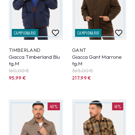
CAMPIONARIO
CAMPIONARIO
TIMBERLAND
GANT
Giacca Timberland Blu
Giacca Gant Marrone
tg.M
tg.M
160,00 €
365,00 €
95,99
€
217,99
€
40%
41%