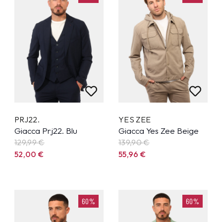
PRJ22.
YES ZEE
Giacca Prj22. Blu
Giacca Yes Zee Beige
129,99
€
139,90
€
52,00
€
55,96
€
60%
60%