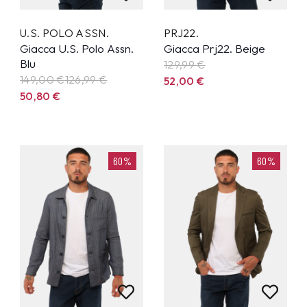
U.S. POLO ASSN.
PRJ22.
Giacca U.S. Polo Assn.
Giacca Prj22. Beige
Blu
129,99
€
149,00 €
126,99
€
52,00
€
50,80
€
60%
60%