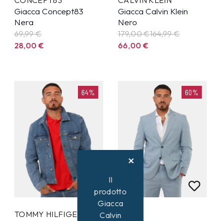
Giacca Concept83
Giacca Calvin Klein
Nera
Nero
69,99
€
179,00 €
164,99
€
28,00
€
66,00
€
64%
60%
Il
prodotto
Giacca
TOMMY HILFIGER
HUGO
Calvin