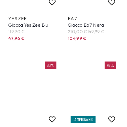
YES ZEE
EA7
Giacca Yes Zee Blu
Giacca Ea7 Nera
119,90
€
210,00 €
149,99
€
47,96
€
104,99
€
60%
76%
CAMPIONARIO