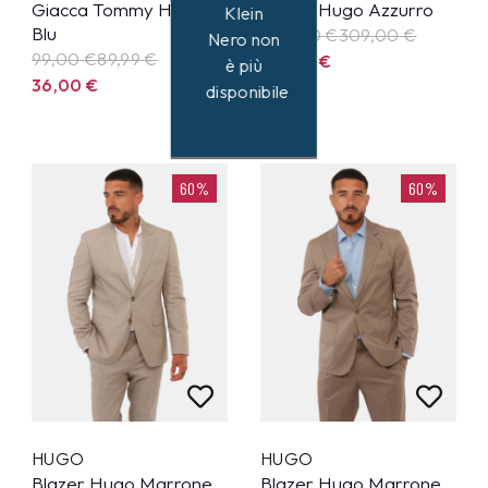
Giacca Tommy Hilfiger
Blazer Hugo Azzurro
Klein
Blu
309,00 €
309,00
€
Nero non
99,00 €
89,99
€
123,60
€
è più
36,00
€
disponibile
60%
60%
HUGO
HUGO
Blazer Hugo Marrone
Blazer Hugo Marrone