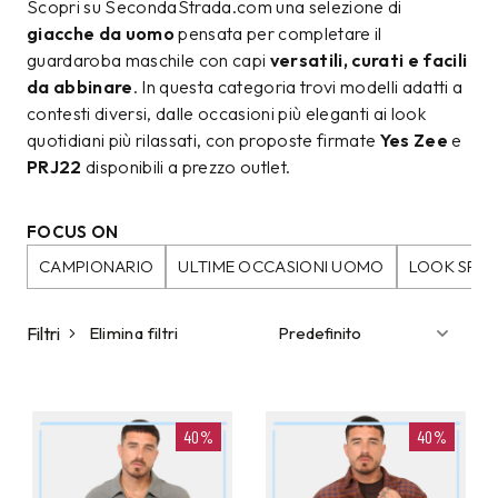
Scopri su SecondaStrada.com una selezione di
giacche da uomo
pensata per completare il
guardaroba maschile con capi
versatili, curati e facili
da abbinare
. In questa categoria trovi modelli adatti a
contesti diversi, dalle occasioni più eleganti ai look
quotidiani più rilassati, con proposte firmate
Yes Zee
e
PRJ22
disponibili a prezzo outlet.
FOCUS ON
CAMPIONARIO
ULTIME OCCASIONI UOMO
LOOK SPO
Filtri
Elimina filtri
40%
40%