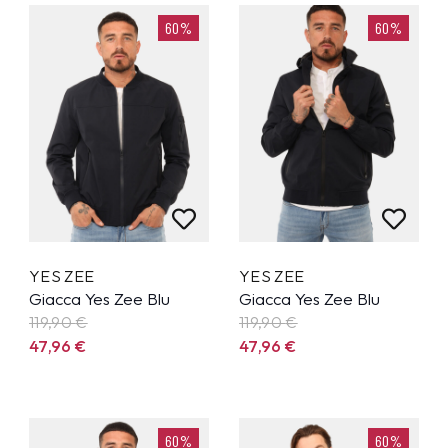
60%
60%
YES ZEE
YES ZEE
Giacca Yes Zee Blu
Giacca Yes Zee Blu
119,90
€
119,90
€
47,96
€
47,96
€
60%
60%