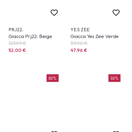
PRJ22.
YES ZEE
Giacca Prj22. Beige
Giacca Yes Zee Verde
129,99
€
119,90
€
52,00
€
47,96
€
60%
50%