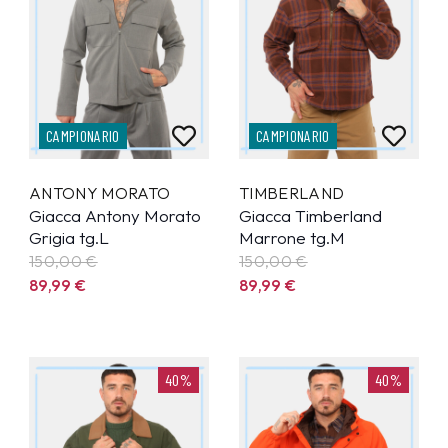
CAMPIONARIO
CAMPIONARIO
ANTONY MORATO
TIMBERLAND
Giacca Antony Morato
Giacca Timberland
Grigia tg.L
Marrone tg.M
150,00 €
150,00 €
89,99
€
89,99
€
40%
40%