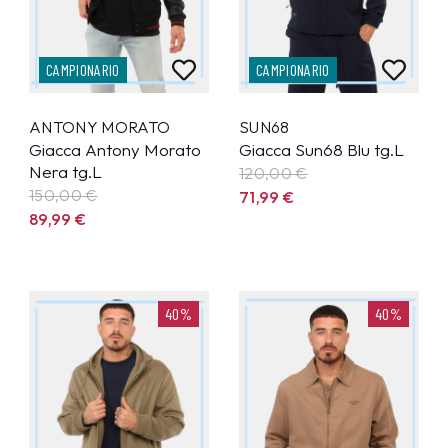
CAMPIONARIO
CAMPIONARIO
ANTONY MORATO
SUN68
Giacca Antony Morato
Giacca Sun68 Blu tg.L
Nera tg.L
120,00 €
150,00 €
71,99
€
89,99
€
40%
40%