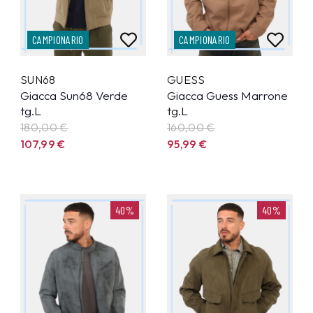
CAMPIONARIO
CAMPIONARIO
SUN68
GUESS
Giacca Sun68 Verde
Giacca Guess Marrone
tg.L
tg.L
180,00 €
160,00 €
107,99
€
95,99
€
40%
40%