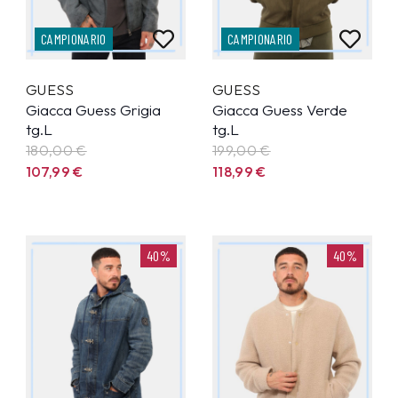
CAMPIONARIO
CAMPIONARIO
GUESS
GUESS
Giacca Guess Grigia
Giacca Guess Verde
tg.L
tg.L
180,00 €
199,00 €
107,99
€
118,99
€
40%
40%