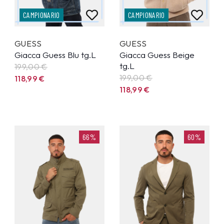
CAMPIONARIO
CAMPIONARIO
GUESS
GUESS
Giacca Guess Blu tg.L
Giacca Guess Beige
tg.L
199,00 €
199,00 €
118,99
€
118,99
€
66%
60%