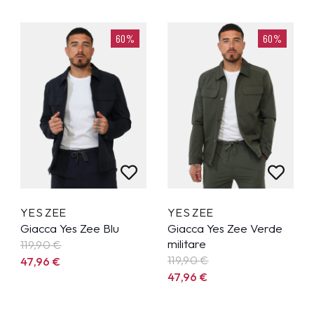
60%
60%
YES ZEE
YES ZEE
Giacca Yes Zee Blu
Giacca Yes Zee Verde
militare
119,90
€
119,90
€
47,96
€
47,96
€