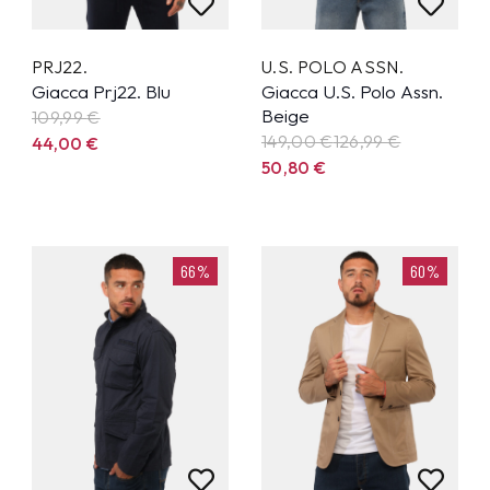
PRJ22.
U.S. POLO ASSN.
Giacca Prj22. Blu
Giacca U.S. Polo Assn.
Beige
109,99
€
149,00 €
126,99
€
44,00
€
50,80
€
66%
60%