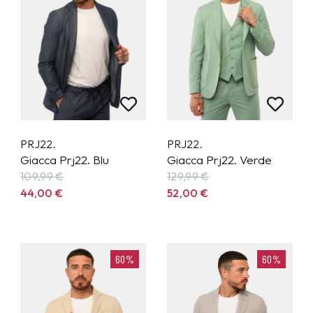
PRJ22.
PRJ22.
Giacca Prj22. Blu
Giacca Prj22. Verde
109,99
€
129,99
€
44,00
€
52,00
€
60%
60%