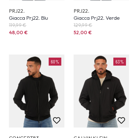
PRJ22.
PRJ22.
Giacca Prj22. Blu
Giacca Prj22. Verde
119,99
€
129,99
€
48,00
€
52,00
€
60%
63%
CONCEPT83
CALVIN KLEIN