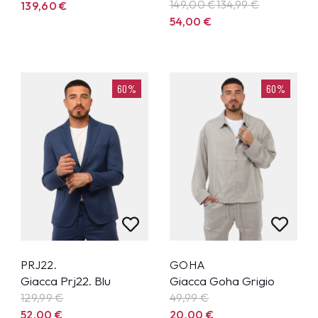
149,00 €
134,99
€
139,60
€
54,00
€
60%
60%
PRJ22.
GOHA
Giacca Prj22. Blu
Giacca Goha Grigio
129,99
€
49,99
€
52,00
€
20,00
€