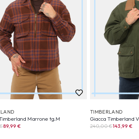
RLAND
TIMBERLAND
 Timberland Marrone tg.M
Giacca Timberland V
 €
89,99
€
240,00 €
143,99
€