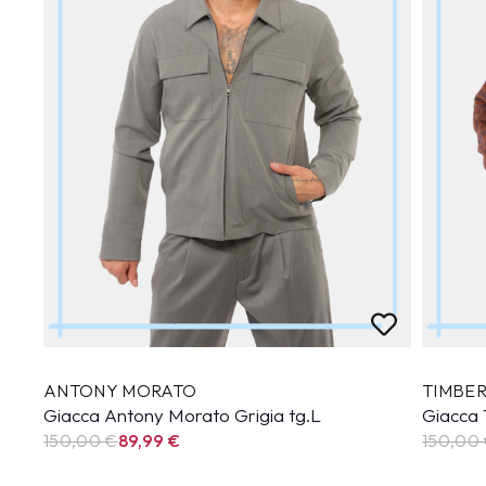
ANTONY MORATO
TIMBE
Giacca Antony Morato Grigia tg.L
Giacca
150,00 €
89,99
€
150,00