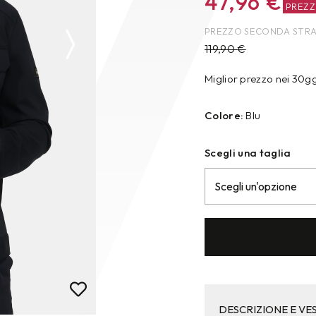
47,96
€
PREZ
PREZZO SECONDA STR
119,90
€
Miglior prezzo nei 30g
Colore:
Blu
Scegli una taglia
DESCRIZIONE E VES