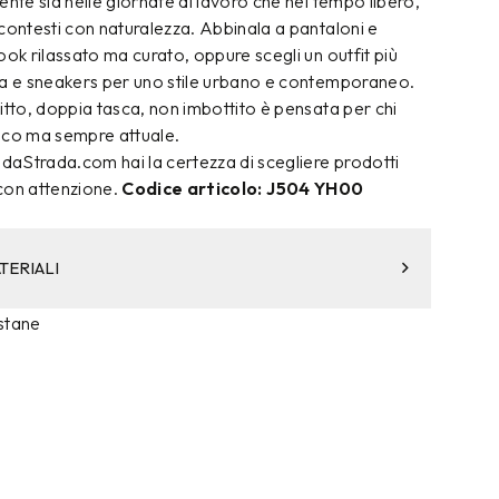
ente sia nelle giornate di lavoro che nel tempo libero,
contesti con naturalezza. Abbinala a pantaloni e
ook rilassato ma curato, oppure scegli un outfit più
ia e sneakers per uno stile urbano e contemporaneo.
itto, doppia tasca, non imbottito è pensata per chi
ico ma sempre attuale.
aStrada.com hai la certezza di scegliere prodotti
 con attenzione.
Codice articolo: J504 YH00
TERIALI
stane