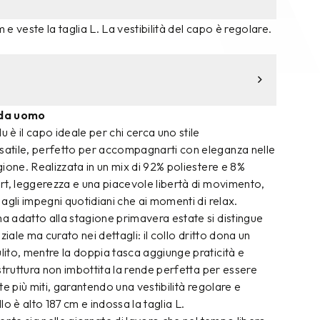
m e veste la taglia L. La vestibilità del capo è regolare.
 da uomo
è il capo ideale per chi cerca uno stile
atile, perfetto per accompagnarti con eleganza nelle
ione. Realizzata in un mix di 92% poliestere e 8%
rt, leggerezza e una piacevole libertà di movimento,
agli impegni quotidiani che ai momenti di relax.
 adatto alla stagione primavera estate si distingue
ziale ma curato nei dettagli: il collo dritto dona un
ito, mentre la doppia tasca aggiunge praticità e
struttura non imbottita la rende perfetta per essere
te più miti, garantendo una vestibilità regolare e
o è alto 187 cm e indossa la taglia L.