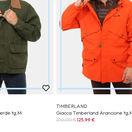
TIMBERLAND
erde tg.M
Giacca Timberland Arancione tg.
210,00 €
125,99
€