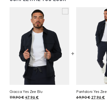
+
Giacca Yes Zee Blu
Pantaloni Yes Zee
119,90
€
47,96
€
69,90
€
27,96
€