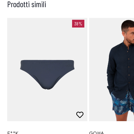
Prodotti simili
38%
F**K
GOHA