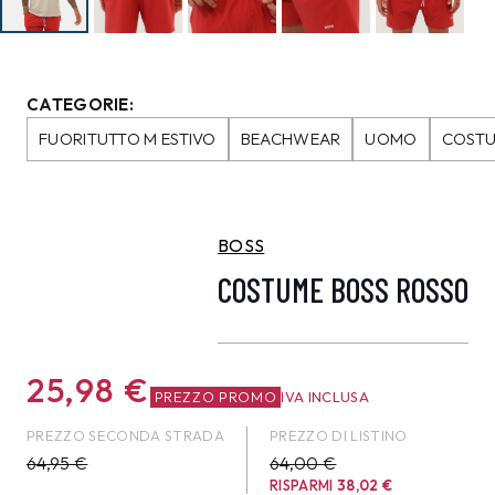
CATEGORIE:
FUORITUTTO M ESTIVO
BEACHWEAR
UOMO
COSTU
BOSS
COSTUME BOSS ROSSO
25,98
€
PREZZO PROMO
IVA INCLUSA
PREZZO SECONDA STRADA
PREZZO DI LISTINO
64,95
€
64,00 €
RISPARMI
38,02
€