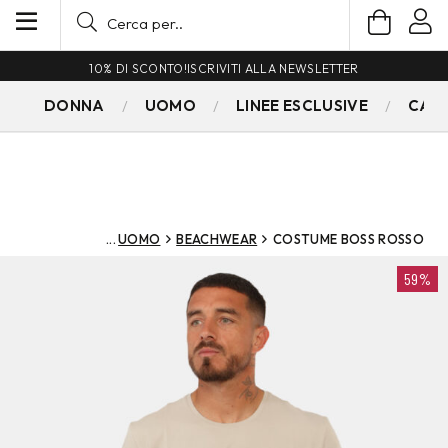
10% DI SCONTO!
ISCRIVITI ALLA NEWSLETTER
DONNA
UOMO
LINEE ESCLUSIVE
CAM
UOMO
BEACHWEAR
COSTUME BOSS ROSSO
59%