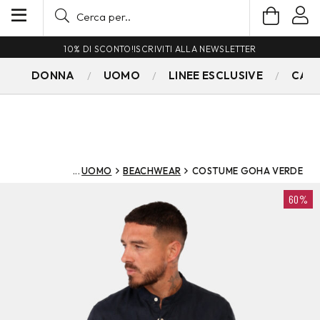
10% DI SCONTO!
ISCRIVITI ALLA NEWSLETTER
DONNA
UOMO
LINEE ESCLUSIVE
CAM
UOMO
BEACHWEAR
COSTUME GOHA VERDE
60%