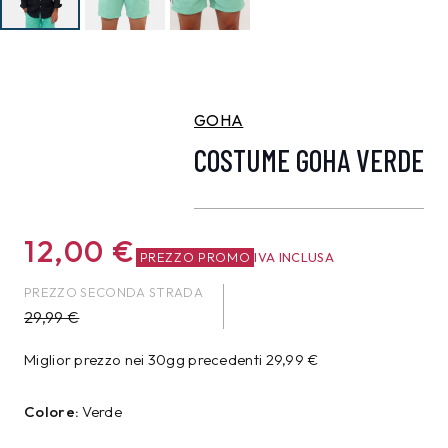
GOHA
COSTUME GOHA VERDE
12,00
€
PREZZO PROMO
IVA INCLUSA
PREZZO SECONDA STRADA
29,99
€
Miglior prezzo nei 30gg precedenti
29,99
€
Colore:
Verde