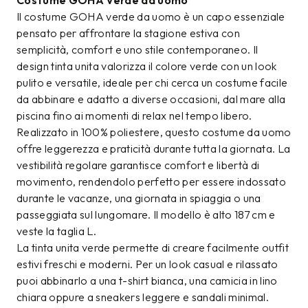
Costume GOHA Verde da uomo
Il costume GOHA verde da uomo è un capo essenziale
pensato per affrontare la stagione estiva con
semplicità, comfort e uno stile contemporaneo. Il
design tinta unita valorizza il colore verde con un look
pulito e versatile, ideale per chi cerca un costume facile
da abbinare e adatto a diverse occasioni, dal mare alla
piscina fino ai momenti di relax nel tempo libero.
Realizzato in 100% poliestere, questo costume da uomo
offre leggerezza e praticità durante tutta la giornata. La
vestibilità regolare garantisce comfort e libertà di
movimento, rendendolo perfetto per essere indossato
durante le vacanze, una giornata in spiaggia o una
passeggiata sul lungomare. Il modello è alto 187 cm e
veste la taglia L.
La tinta unita verde permette di creare facilmente outfit
estivi freschi e moderni. Per un look casual e rilassato
puoi abbinarlo a una t-shirt bianca, una camicia in lino
chiara oppure a sneakers leggere e sandali minimal.