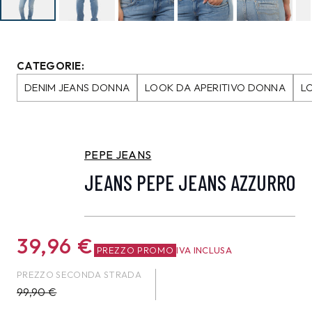
CATEGORIE:
DENIM JEANS DONNA
LOOK DA APERITIVO DONNA
L
PEPE JEANS
JEANS PEPE JEANS AZZURRO
39,96
€
PREZZO PROMO
IVA INCLUSA
PREZZO SECONDA STRADA
99,90
€