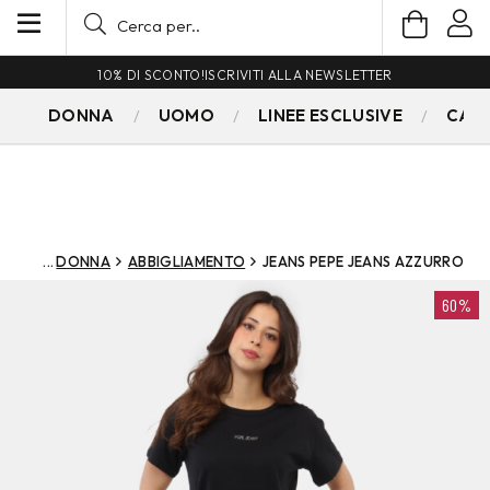
10% DI SCONTO!
ISCRIVITI ALLA NEWSLETTER
DONNA
UOMO
LINEE ESCLUSIVE
CAM
DONNA
ABBIGLIAMENTO
JEANS PEPE JEANS AZZURRO
60%