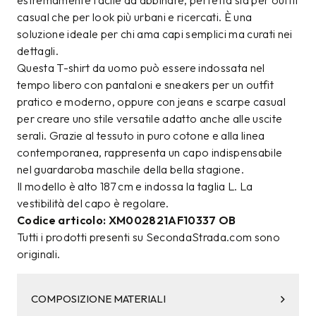
estremamente facile da abbinare, perfetta sia per outfit
casual che per look più urbani e ricercati. È una
soluzione ideale per chi ama capi semplici ma curati nei
dettagli.
Questa T-shirt da uomo può essere indossata nel
tempo libero con pantaloni e sneakers per un outfit
pratico e moderno, oppure con jeans e scarpe casual
per creare uno stile versatile adatto anche alle uscite
serali. Grazie al tessuto in puro cotone e alla linea
contemporanea, rappresenta un capo indispensabile
nel guardaroba maschile della bella stagione.
Il modello è alto 187 cm e indossa la taglia L. La
vestibilità del capo è regolare.
Codice articolo: XM002821AF10337 OB
Tutti i prodotti presenti su SecondaStrada.com sono
originali.
COMPOSIZIONE MATERIALI