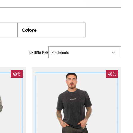
Colore
ORDINA PER
40%
40%