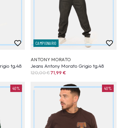
CAMPIONARIO
ANTONY MORATO
igio tg.48
Jeans Antony Morato Grigio tg.48
120,00 €
71,99
€
40%
40%