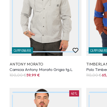
CAMPIONARIO
CAMPIONARI
ANTONY MORATO
TIMBERLA
Camicia Antony Morato Grigia tg.L
Polo Timbe
100,00 €
59,99
€
110,00 €
65
40%