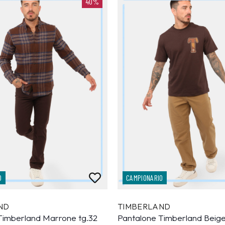
40%
O
CAMPIONARIO
ND
TIMBERLAND
Timberland Marrone tg.32
Pantalone Timberland Beige