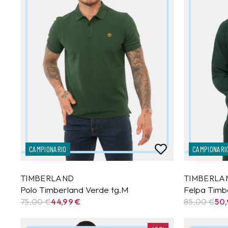
CAMPIONARIO
CAMPIONARI
TIMBERLAND
TIMBERLA
Polo Timberland Verde tg.M
Felpa Timb
75,00 €
44,99
€
85,00 €
50