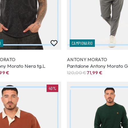
O
CAMPIONARIO
ORATO
ANTONY MORATO
tony Morato Nera tg.L
Pantalone Antony Morato Gr
,99
€
120,00 €
71,99
€
40%