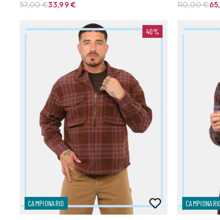
57,00 €
33,99
€
110,00 €
65
40%
CAMPIONARIO
CAMPIONARI