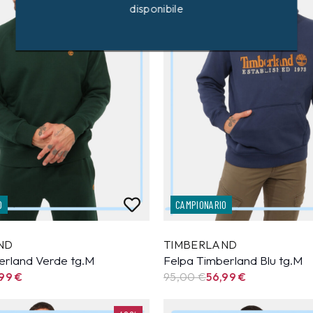
disponibile
O
CAMPIONARIO
ND
TIMBERLAND
erland Verde tg.M
Felpa Timberland Blu tg.M
,99
€
95,00 €
56,99
€