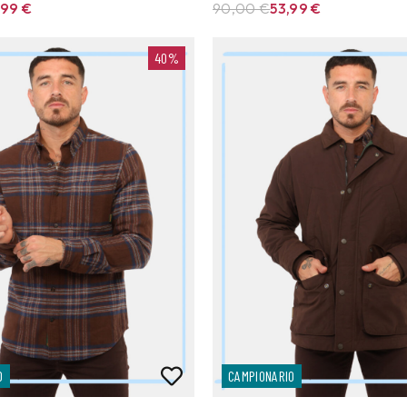
,99
€
90,00 €
53,99
€
40%
O
CAMPIONARIO