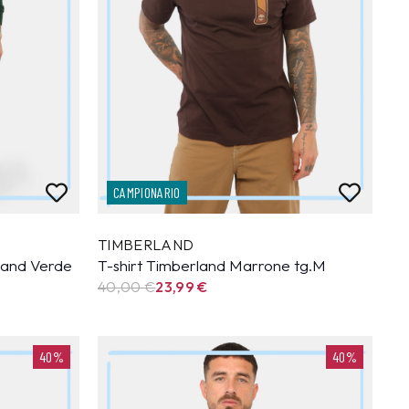
CAMPIONARIO
TIMBERLAND
land Verde
T-shirt Timberland Marrone tg.M
40,00 €
23,99
€
40%
40%