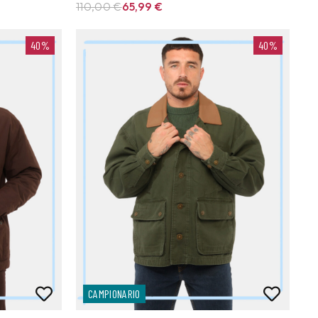
110,00 €
65,99
€
40%
40%
CAMPIONARIO