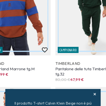
O
CAMPIONARIO
ND
TIMBERLAND
rland Marrone tg.M
Pantalone delle tuta Timber
tg.32
,99
€
80,00 €
47,99
€
40%
Il prodotto T-shirt Calvin Klein Beige non è più