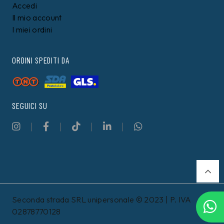
Accedi
Il mio account
I miei ordini
ORDINI SPEDITI DA
SEGUICI SU
Seconda strada SRL unipersonale © 2023 | P. IVA
02878770128