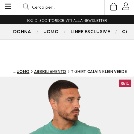
10% DI SCONTO!
ISCRIVITI ALLA NEWSLETTER
DONNA
UOMO
LINEE ESCLUSIVE
CAM
UOMO
ABBIGLIAMENTO
T-SHIRT CALVIN KLEIN VERDE
65%