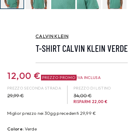
CALVIN KLEIN
T-SHIRT CALVIN KLEIN VERDE
12,00
€
PREZZO PROMO
IVA INCLUSA
PREZZO SECONDA STRADA
PREZZO DI LISTINO
29,99
€
34,00 €
RISPARMI
22,00
€
Miglior prezzo nei 30gg precedenti
29,99
€
Colore:
Verde