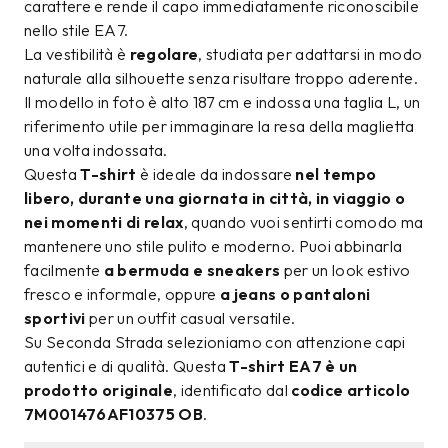
carattere e rende il capo immediatamente riconoscibile
nello stile EA7.
La vestibilità è
regolare
, studiata per adattarsi in modo
naturale alla silhouette senza risultare troppo aderente.
Il modello in foto è alto 187 cm e indossa una taglia L, un
riferimento utile per immaginare la resa della maglietta
una volta indossata.
Questa
T-shirt
è ideale da indossare
nel tempo
libero, durante una giornata in città, in viaggio o
nei momenti di relax
, quando vuoi sentirti comodo ma
mantenere uno stile pulito e moderno. Puoi abbinarla
facilmente
a bermuda e sneakers
per un look estivo
fresco e informale, oppure
a jeans o pantaloni
sportivi
per un outfit casual versatile.
Su Seconda Strada selezioniamo con attenzione capi
autentici e di qualità. Questa
T-shirt EA7 è un
prodotto originale
, identificato dal
codice articolo
7M001476AF10375 OB
.