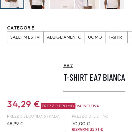
CATEGORIE:
SALDI M ESTIVI
ABBIGLIAMENTO
UOMO
T-SHIRT
EA7
T-SHIRT EA7 BIANCA
34,29
€
PREZZO PROMO
IVA INCLUSA
PREZZO SECONDA STRADA
PREZZO DI LISTINO
48,99
€
70,00 €
RISPARMI
35,71
€