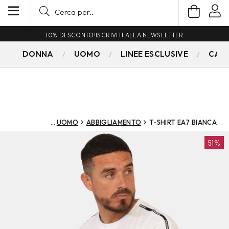
10% DI SCONTO!
ISCRIVITI ALLA NEWSLETTER
DONNA
UOMO
LINEE ESCLUSIVE
CAM
UOMO
ABBIGLIAMENTO
T-SHIRT EA7 BIANCA
51%