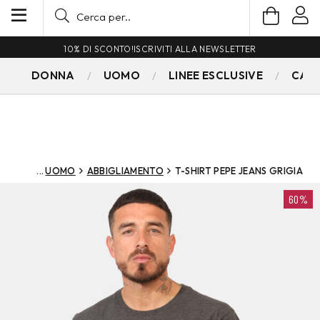
10% DI SCONTO!
ISCRIVITI ALLA NEWSLETTER
DONNA
UOMO
LINEE ESCLUSIVE
CAM
UOMO
ABBIGLIAMENTO
T-SHIRT PEPE JEANS GRIGIA
60%