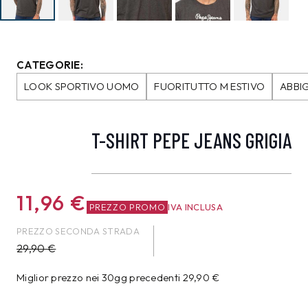
CATEGORIE:
LOOK SPORTIVO UOMO
FUORITUTTO M ESTIVO
ABBI
T-SHIRT PEPE JEANS GRIGIA
11,96
€
PREZZO PROMO
IVA INCLUSA
PREZZO SECONDA STRADA
29,90
€
Miglior prezzo nei 30gg precedenti
29,90
€