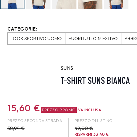
CATEGORIE:
LOOK SPORTIVO UOMO
FUORITUTTO M ESTIVO
ABBI
SUNS
T-SHIRT SUNS BIANCA
15,60
€
PREZZO PROMO
IVA INCLUSA
PREZZO SECONDA STRADA
PREZZO DI LISTINO
38,99
€
49,00 €
RISPARMI
33,40
€