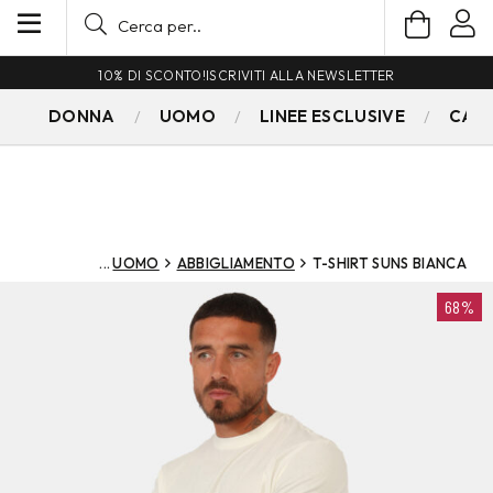
10% DI SCONTO!
ISCRIVITI ALLA NEWSLETTER
DONNA
UOMO
LINEE ESCLUSIVE
CAM
UOMO
ABBIGLIAMENTO
T-SHIRT SUNS BIANCA
68%