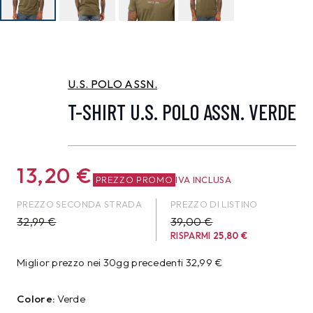
U.S. POLO ASSN.
T-SHIRT U.S. POLO ASSN. VERDE
13,20
€
PREZZO PROMO
IVA INCLUSA
PREZZO SECONDA STRADA
PREZZO DI LISTINO
32,99
€
39,00 €
RISPARMI
25,80
€
Miglior prezzo nei 30gg precedenti
32,99
€
Colore:
Verde