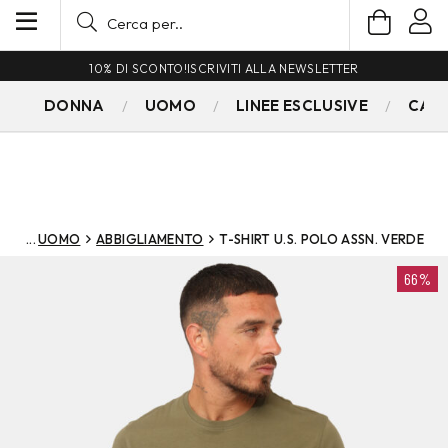
10% DI SCONTO!
ISCRIVITI ALLA NEWSLETTER
DONNA
UOMO
LINEE ESCLUSIVE
CAM
UOMO
ABBIGLIAMENTO
T-SHIRT U.S. POLO ASSN. VERDE
66%