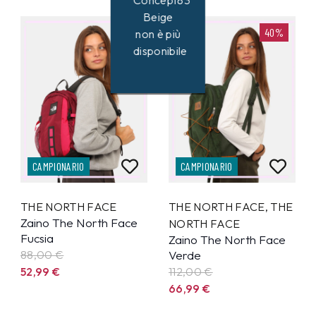
Concept83
Beige
40%
40%
non è più
disponibile
CAMPIONARIO
CAMPIONARIO
THE NORTH FACE
THE NORTH FACE
,
THE
Zaino The North Face
NORTH FACE
Fucsia
Zaino The North Face
88,00 €
Verde
52,99
€
112,00 €
66,99
€