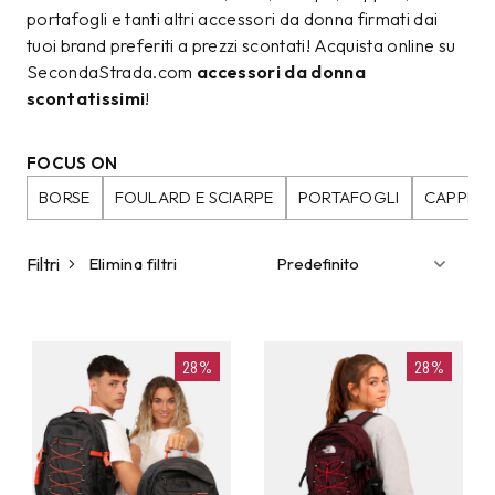
portafogli e tanti altri accessori da donna firmati dai
tuoi brand preferiti a prezzi scontati! Acquista online su
SecondaStrada.com
accessori da donna
scontatissimi
!
FOCUS ON
BORSE
FOULARD E SCIARPE
PORTAFOGLI
CAPPELL
Filtri
Elimina filtri
28%
28%