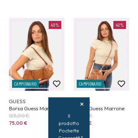
40%
40%
CAMPIONARIO
CAMPIONARIO
GUESS
GUESS
Borsa Guess Marrone
Borsa Guess Marrone
125,00
€
95,00
€
Il
75,00
€
57,00
€
prodotto
Pochette