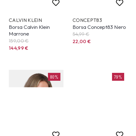
CALVIN KLEIN
CONCEPT83
Borsa Calvin Klein
Borsa Concept83 Nero
Marrone
54,99
€
159,00 €
22,00
€
144,99
€
80%
79%