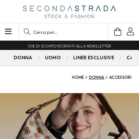
SPEDIZIONE GRATUITA PER ORDINI SUPERIORI A 79€
DONNA
UOMO
LINEE ESCLUSIVE
CAM
HOME
DONNA
ACCESSORI