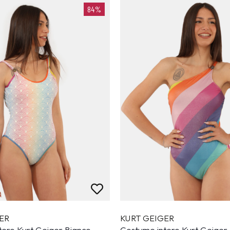
84%
ER
KURT GEIGER
tero Kurt Geiger Bianco
Costume intero Kurt Geiger