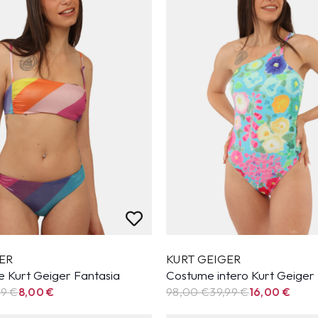
ER
KURT GEIGER
e Kurt Geiger Fantasia
Costume intero Kurt Geiger
99
€
8,00
€
98,00 €
39,99
€
16,00
€