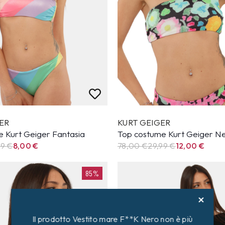
ER
KURT GEIGER
e Kurt Geiger Fantasia
Top costume Kurt Geiger N
99
€
8,00
€
78,00 €
29,99
€
12,00
€
85%
Il prodotto Vestito mare F**K Nero non è più