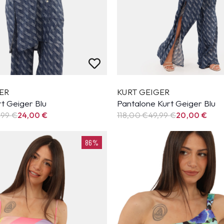
ER
KURT GEIGER
t Geiger Blu
Pantalone Kurt Geiger Blu
,99
€
24,00
€
118,00 €
49,99
€
20,00
€
86%