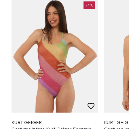
84%
KURT GEIGER
KURT GEIG
Costume intero Kurt Geiger Fantasia
Costume in