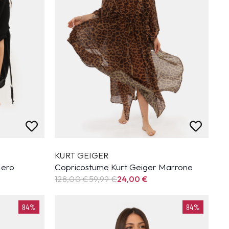
KURT GEIGER
Nero
Copricostume Kurt Geiger Marrone
128,00 €
59,99
€
24,00
€
84%
84%