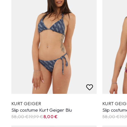
KURT GEIGER
KURT GEIG
Slip costume Kurt Geiger Blu
Slip costum
58,00 €
19,99
€
8,00
€
58,00 €
19,