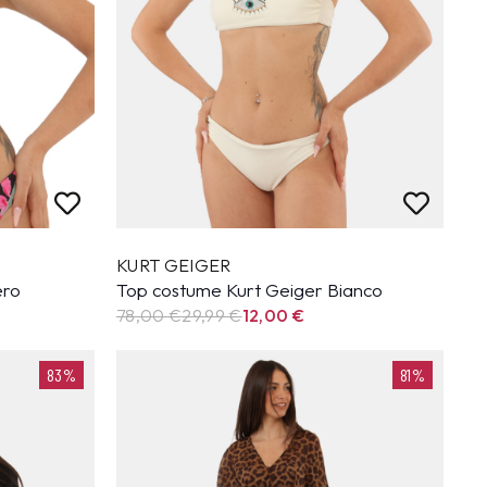
KURT GEIGER
ero
Top costume Kurt Geiger Bianco
78,00 €
29,99
€
12,00
€
83%
81%