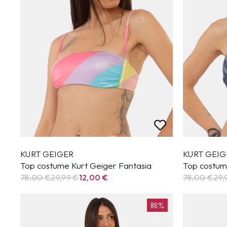
KURT GEIGER
KURT GEIG
Top costume Kurt Geiger Fantasia
Top costum
78,00 €
29,99
€
12,00
€
78,00 €
29,
86%