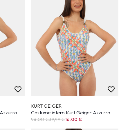
KURT GEIGER
 Azzurro
Costume intero Kurt Geiger Azzurro
98,00 €
39,99
€
16,00
€