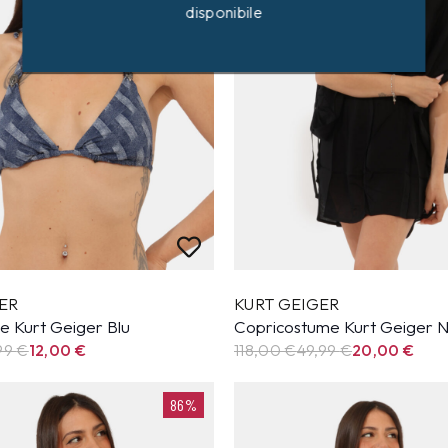
disponibile
ER
KURT GEIGER
e Kurt Geiger Blu
Copricostume Kurt Geiger 
99
€
12,00
€
118,00 €
49,99
€
20,00
€
86%