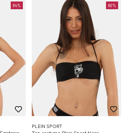
84%
80%
PLEIN SPORT
 Fantasia
Top costume Plein Sport Nero