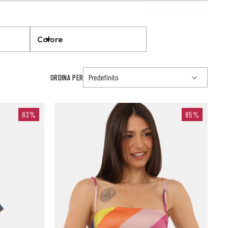
Colore
ORDINA PER
83%
85%