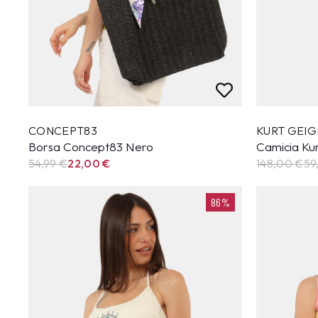
CONCEPT83
KURT GEIG
Borsa Concept83 Nero
Camicia Kur
54,99
€
22,00
€
148,00 €
59
86%