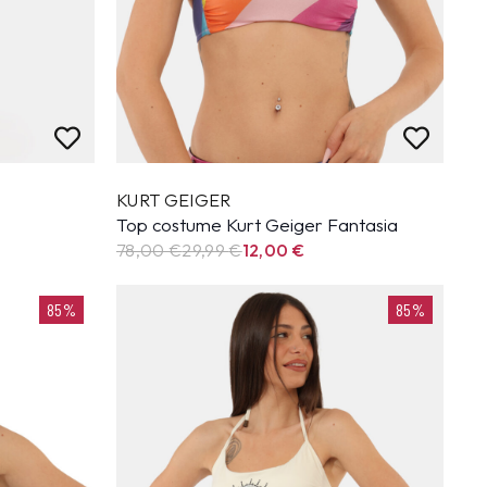
KURT GEIGER
Top costume Kurt Geiger Fantasia
78,00 €
29,99
€
12,00
€
85%
85%