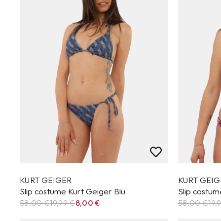
KURT GEIGER
KURT GEIG
Slip costume Kurt Geiger Blu
Slip costum
58,00 €
19,99
€
8,00
€
58,00 €
19,