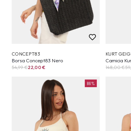
CONCEPT83
KURT GEIG
Borsa Concept83 Nero
Camicia Kur
54,99
€
22,00
€
148,00 €
59
86%