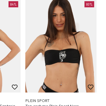
84%
80%
PLEIN SPORT
 Fantasia
Top costume Plein Sport Nero