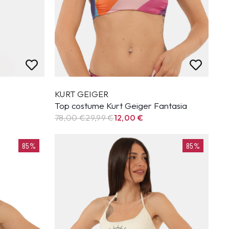
KURT GEIGER
Top costume Kurt Geiger Fantasia
78,00 €
29,99
€
12,00
€
85%
85%