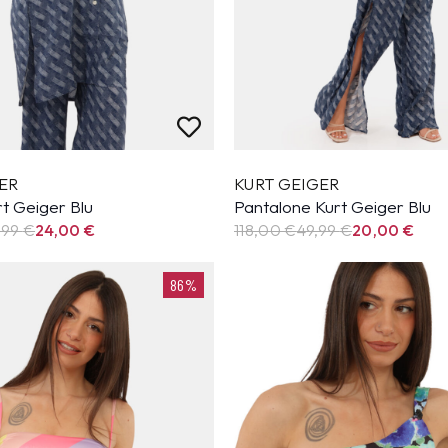
ER
KURT GEIGER
t Geiger Blu
Pantalone Kurt Geiger Blu
,99
€
24,00
€
118,00 €
49,99
€
20,00
€
86%