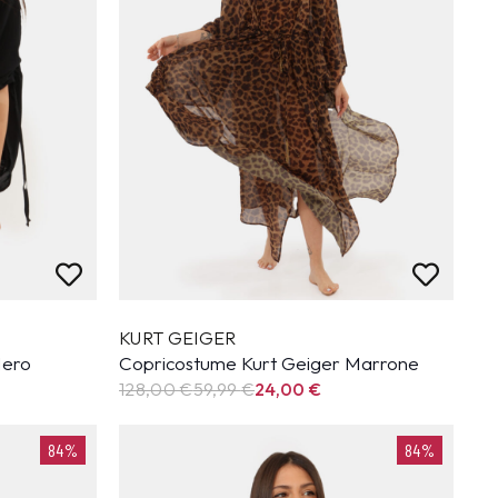
KURT GEIGER
Nero
Copricostume Kurt Geiger Marrone
128,00 €
59,99
€
24,00
€
84%
84%