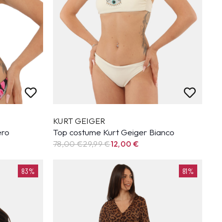
KURT GEIGER
ero
Top costume Kurt Geiger Bianco
78,00 €
29,99
€
12,00
€
83%
81%