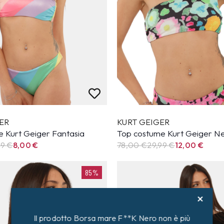
ER
KURT GEIGER
e Kurt Geiger Fantasia
Top costume Kurt Geiger N
99
€
8,00
€
78,00 €
29,99
€
12,00
€
85%
Il prodotto Borsa mare F**K Nero non è più