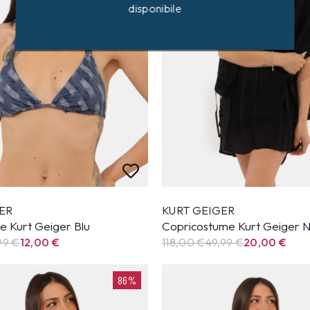
disponibile
ER
KURT GEIGER
e Kurt Geiger Blu
Copricostume Kurt Geiger 
99
€
12,00
€
118,00 €
49,99
€
20,00
€
86%