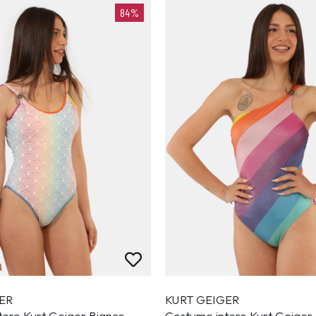
84%
ER
KURT GEIGER
tero Kurt Geiger Bianco
Costume intero Kurt Geiger