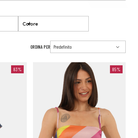
Colore
ORDINA PER
83%
85%