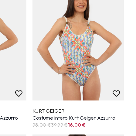
KURT GEIGER
 Azzurro
Costume intero Kurt Geiger Azzurro
98,00 €
39,99
€
16,00
€