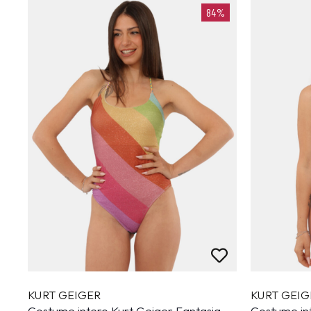
84%
KURT GEIGER
KURT GEIG
Costume intero Kurt Geiger Fantasia
Costume in