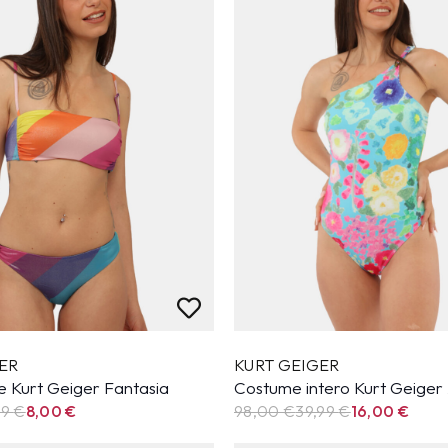
ER
KURT GEIGER
e Kurt Geiger Fantasia
Costume intero Kurt Geiger
99
€
8,00
€
98,00 €
39,99
€
16,00
€