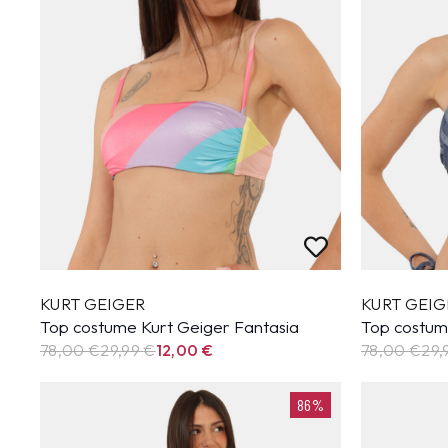
KURT GEIGER
KURT GEIG
Top costume Kurt Geiger Fantasia
Top costum
78,00 €
29,99
€
12,00
€
78,00 €
29,
86%