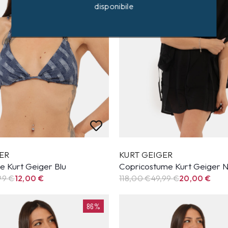
disponibile
ER
KURT GEIGER
e Kurt Geiger Blu
Copricostume Kurt Geiger 
99
€
12,00
€
118,00 €
49,99
€
20,00
€
86%