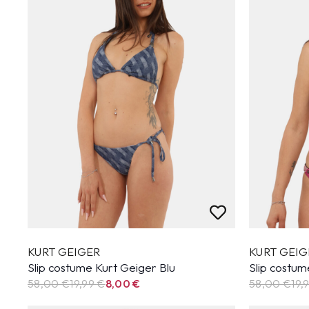
KURT GEIGER
KURT GEIG
Slip costume Kurt Geiger Blu
Slip costum
58,00 €
19,99
€
8,00
€
58,00 €
19,