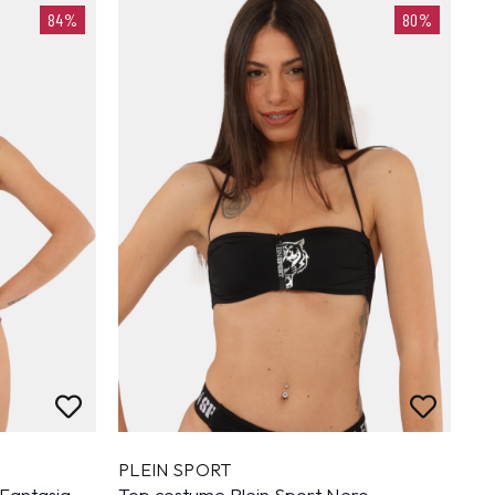
84%
80%
PLEIN SPORT
 Fantasia
Top costume Plein Sport Nero