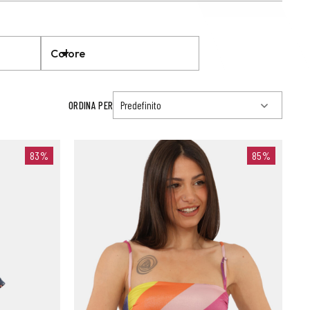
Colore
ORDINA PER
83%
85%