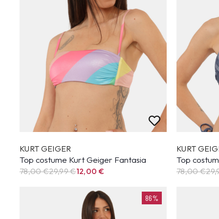
KURT GEIGER
KURT GEIG
Top costume Kurt Geiger Fantasia
Top costum
78,00 €
29,99
€
12,00
€
78,00 €
29,
86%