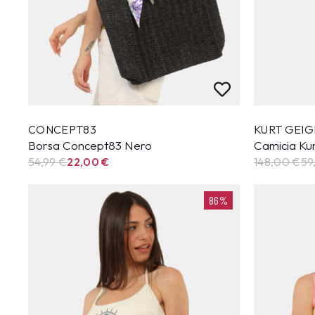
CONCEPT83
KURT GEIG
Borsa Concept83 Nero
Camicia Kur
54,99
€
22,00
€
148,00 €
59
86%