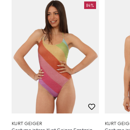
84%
KURT GEIGER
KURT GEIG
Costume intero Kurt Geiger Fantasia
Costume in