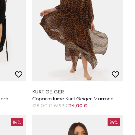
KURT GEIGER
Nero
Copricostume Kurt Geiger Marrone
128,00 €
59,99
€
24,00
€
84%
84%