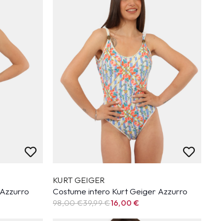
KURT GEIGER
 Azzurro
Costume intero Kurt Geiger Azzurro
98,00 €
39,99
€
16,00
€