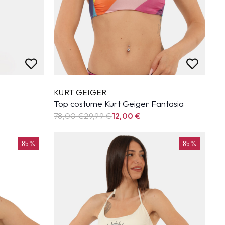
KURT GEIGER
Top costume Kurt Geiger Fantasia
78,00 €
29,99
€
12,00
€
85%
85%