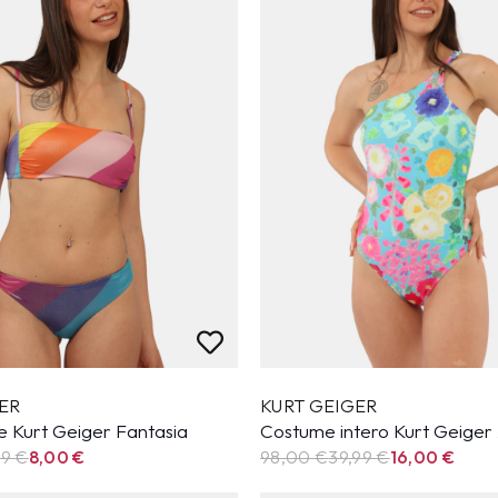
ER
KURT GEIGER
e Kurt Geiger Fantasia
Costume intero Kurt Geiger
99
€
8,00
€
98,00 €
39,99
€
16,00
€