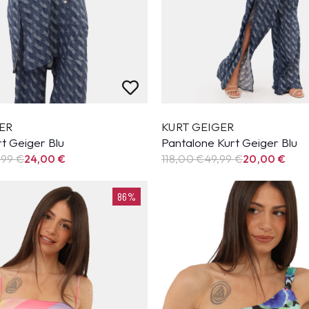
ER
KURT GEIGER
t Geiger Blu
Pantalone Kurt Geiger Blu
,99
€
24,00
€
118,00 €
49,99
€
20,00
€
86%