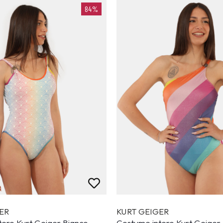
84%
ER
KURT GEIGER
tero Kurt Geiger Bianco
Costume intero Kurt Geiger