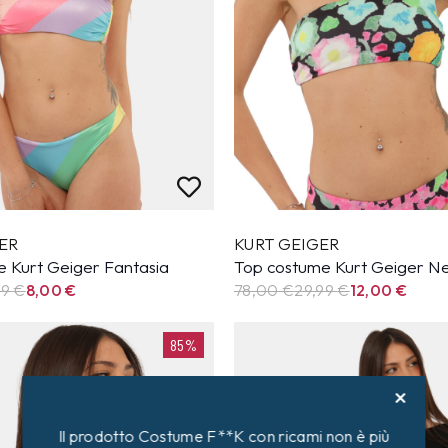
ER
KURT GEIGER
e Kurt Geiger Fantasia
Top costume Kurt Geiger N
99
€
8,00
€
78,00 €
29,99
€
12,00
€
85%
Il prodotto Costume F**K con ricami non è più