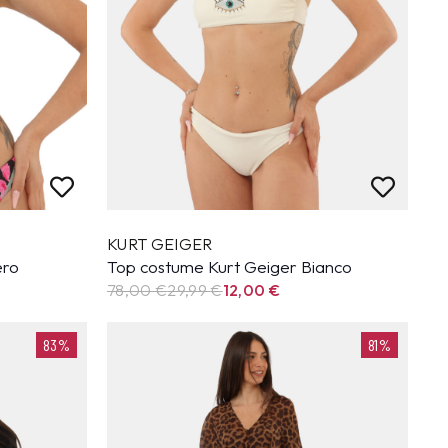
KURT GEIGER
ero
Top costume Kurt Geiger Bianco
78,00 €
29,99
€
12,00
€
83%
81%