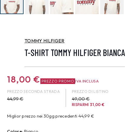
TOMMY HILFIGER
T-SHIRT TOMMY HILFIGER BIANCA
18,00
€
PREZZO PROMO
IVA INCLUSA
PREZZO SECONDA STRADA
PREZZO DI LISTINO
44,99
€
49,00 €
RISPARMI
31,00
€
Miglior prezzo nei 30gg precedenti
44,99
€
Colore:
Bianco