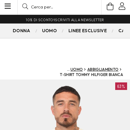
10% DI SCONTO!
ISCRIVITI ALLA NEWSLETTER
DONNA
UOMO
LINEE ESCLUSIVE
CAM
UOMO
ABBIGLIAMENTO
T-SHIRT TOMMY HILFIGER BIANCA
63%