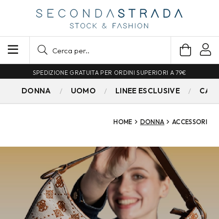
SPEDIZIONE GRATUITA PER ORDINI SUPERIORI A 79€
DONNA
UOMO
LINEE ESCLUSIVE
CAM
HOME
DONNA
ACCESSORI