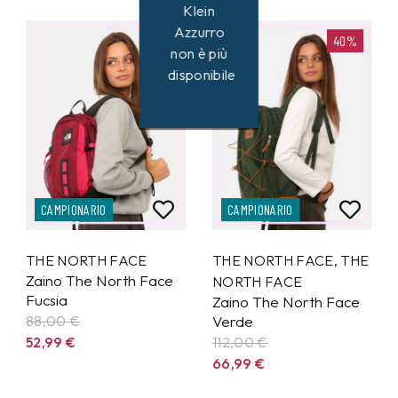
Klein
Azzurro
40%
40%
non è più
disponibile
CAMPIONARIO
CAMPIONARIO
THE NORTH FACE
THE NORTH FACE
,
THE
Zaino The North Face
NORTH FACE
Fucsia
Zaino The North Face
88,00 €
Verde
52,99
€
112,00 €
66,99
€