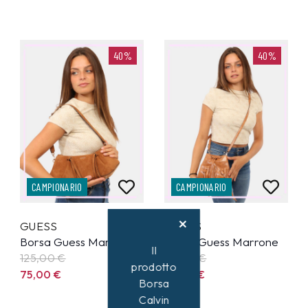
40%
40%
CAMPIONARIO
CAMPIONARIO
GUESS
GUESS
Borsa Guess Marrone
Borsa Guess Marrone
Il
125,00
€
95,00
€
prodotto
75,00
€
57,00
€
Borsa
Calvin