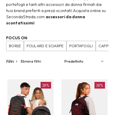
portafogli e tanti altri accessori da donna firmati dai
tuoi brand preferiti a prezzi scontati! Acquista online su
SecondaStrada.com
accessori da donna
scontatissimi
!
FOCUS ON
BORSE
FOULARD E SCIARPE
PORTAFOGLI
CAPPELL
Filtri
Elimina filtri
28%
28%