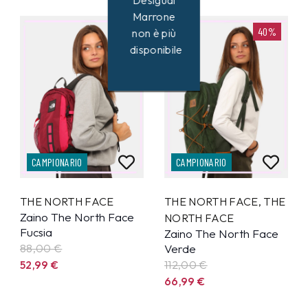
Desigual
Marrone
40%
40%
non è più
disponibile
CAMPIONARIO
CAMPIONARIO
THE NORTH FACE
THE NORTH FACE
,
THE
Zaino The North Face
NORTH FACE
Fucsia
Zaino The North Face
88,00 €
Verde
52,99
€
112,00 €
66,99
€