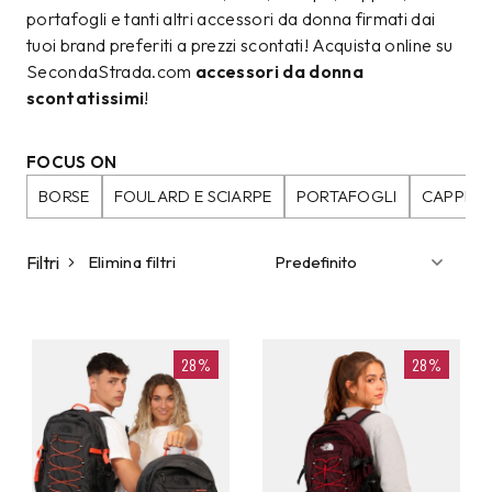
portafogli e tanti altri accessori da donna firmati dai
tuoi brand preferiti a prezzi scontati! Acquista online su
SecondaStrada.com
accessori da donna
scontatissimi
!
FOCUS ON
BORSE
FOULARD E SCIARPE
PORTAFOGLI
CAPPELL
Filtri
Elimina filtri
28%
28%