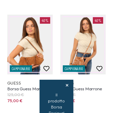
40%
40%
CAMPIONARIO
CAMPIONARIO
GUESS
GUESS
Borsa Guess Marrone
Borsa Guess Marrone
125,00
€
95,00
€
Il
75,00
€
57,00
€
prodotto
Borsa