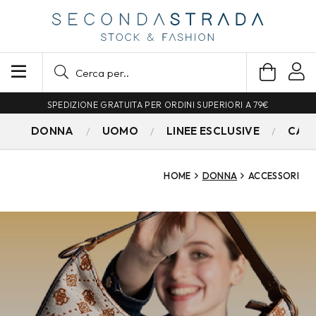
SPEDIZIONE GRATUITA PER ORDINI SUPERIORI A 79€
DONNA
UOMO
LINEE ESCLUSIVE
CAM
HOME
DONNA
ACCESSORI