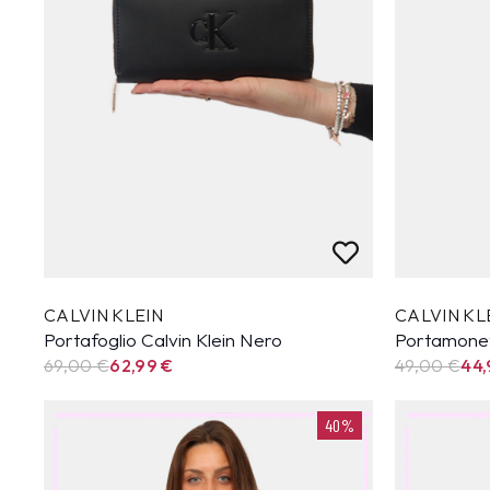
CALVIN KLEIN
CALVIN KL
Portafoglio Calvin Klein Nero
Portamonet
69,00 €
62,99
€
49,00 €
44
40%