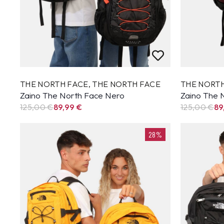
THE NORTH FACE
,
THE NORTH FACE
THE NORT
Zaino The North Face Nero
Zaino The 
125,00 €
89,99
€
125,00 €
89
28%