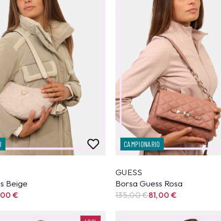
O
CAMPIONARIO
GUESS
s Beige
Borsa Guess Rosa
,00
€
135,00
€
81,00
€