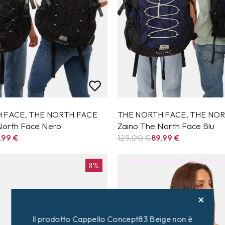
H FACE
,
THE NORTH FACE
THE NORTH FACE
,
THE NOR
North Face Nero
Zaino The North Face Blu
,99
€
125,00 €
89,99
€
8%
Il prodotto Cappello Concept83 Beige non è