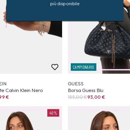
più disponibile
CAMPIONARIO
EIN
GUESS
e Calvin Klein Nero
Borsa Guess Blu
,99
€
155,00
€
93,00
€
40%