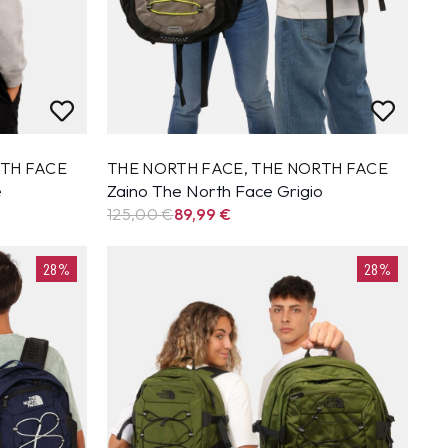
TH FACE
THE NORTH FACE
,
THE NORTH FACE
e
Zaino The North Face Grigio
125,00 €
89,99
€
28%
28%