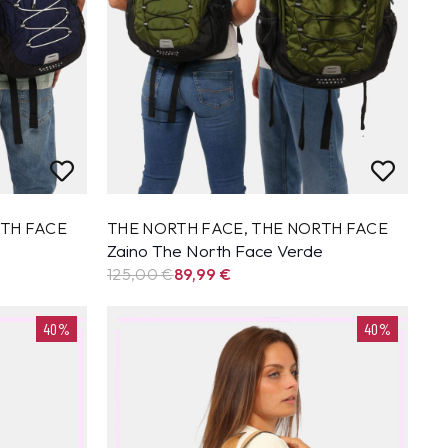
TH FACE
THE NORTH FACE
,
THE NORTH FACE
Zaino The North Face Verde
125,00 €
89,99
€
40%
40%