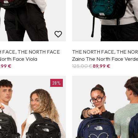
H FACE
,
THE NORTH FACE
THE NORTH FACE
,
THE NOR
North Face Viola
Zaino The North Face Verd
,99
€
125,00 €
89,99
€
28%