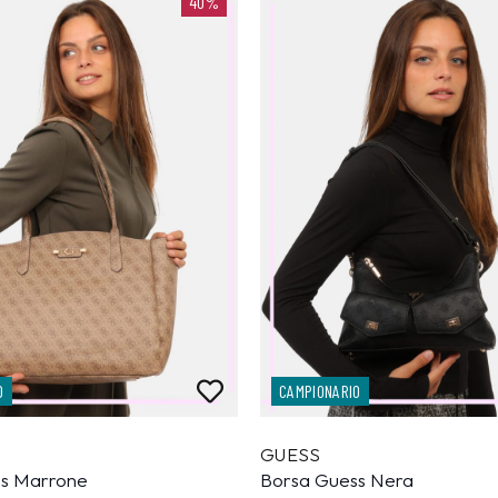
40%
O
CAMPIONARIO
GUESS
ss Marrone
Borsa Guess Nera